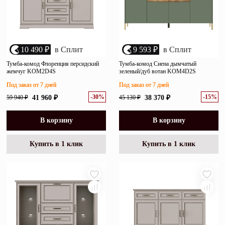
10 490 ₽
в Сплит
9 593 ₽
в Сплит
Тумба-комод Флоренция персидский
Тумба-комод Сиена дымчатый
жемчуг KOM2D4S
зеленый/дуб вотан KOM4D2S
Под заказ от 7 дней
Под заказ от 7 дней
-30%
-15%
59 940 ₽
41 960 ₽
45 130 ₽
38 370 ₽
В корзину
В корзину
Купить в 1 клик
Купить в 1 клик