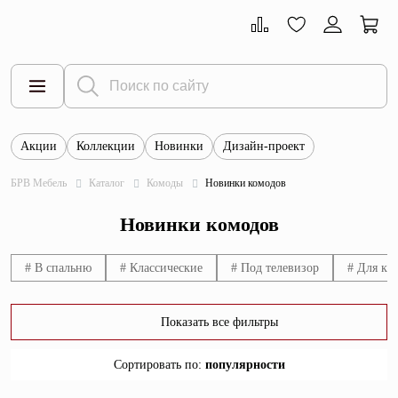
Акции
Коллекции
Новинки
Дизайн-проект
Все товары
БРВ Мебель
Каталог
Комоды
Новинки комодов
Тумбы
Новинки комодов
Шкафы
Витрины
# В спальню
# Классические
# Под телевизор
# Для ку
Комоды
Показать все фильтры
Столы
Сортировать по
:
популярности
Кровати