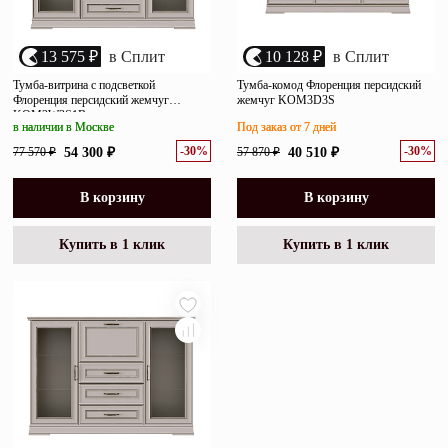
13 575 ₽
в Сплит
10 128 ₽
в Сплит
Тумба-витрина с подсветкой
Тумба-комод Флоренция персидский
Флоренция персидский жемчуг
жемчуг KOM3D3S
KOM2W3S1B
в наличии в Москве
Под заказ от 7 дней
-30%
-30%
77 570 ₽
54 300 ₽
57 870 ₽
40 510 ₽
В корзину
В корзину
Купить в 1 клик
Купить в 1 клик