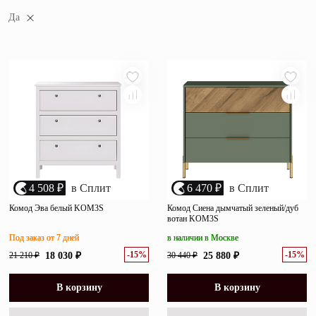
популярности
Зеркала
Да
убыванию цены
возрастанию цены
Полки
размеру скидки
Матрасы
Прихожие
Освещение
Декор
4 508 ₽
в Сплит
6 470 ₽
в Сплит
О нас
Комод Эва белый KOM3S
Комод Сиена дымчатый зеленый/дуб
Наши салоны
вотан KOM3S
Покупателям
Под заказ от 7 дней
в наличии в Москве
Дизайнерам и архитекторам
Обратный звонок
-15%
-15%
21 210 ₽
18 030 ₽
30 440 ₽
25 880 ₽
В корзину
В корзину