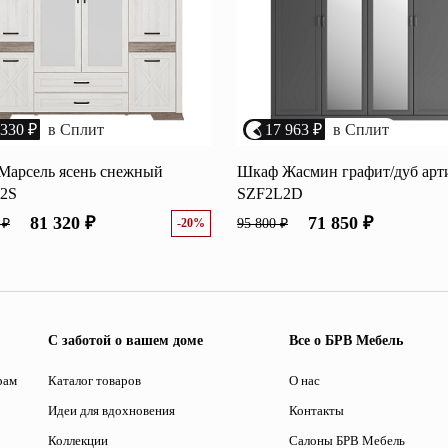
 330 ₽
в Сплит
17 963 ₽
в Сплит
Марсель ясень снежный
Шкаф Жасмин графит/дуб арт
2S
SZF2L2D
81 320 ₽
71 850 ₽
 ₽
-20%
95 800 ₽
С заботой о вашем доме
Все о БРВ Мебель
рам
Каталог товаров
О нас
Идеи для вдохновения
Контакты
Коллекции
Салоны БРВ Мебель