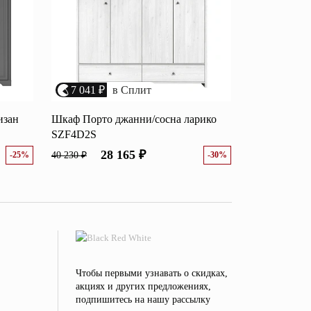
7 041 ₽
в Сплит
изан
Шкаф Порто джанни/сосна ларико
SZF4D2S
28 165 ₽
-25%
40 230 ₽
-30%
Чтобы первыми узнавать о скидках,
акциях и других предложениях,
подпишитесь на нашу рассылку