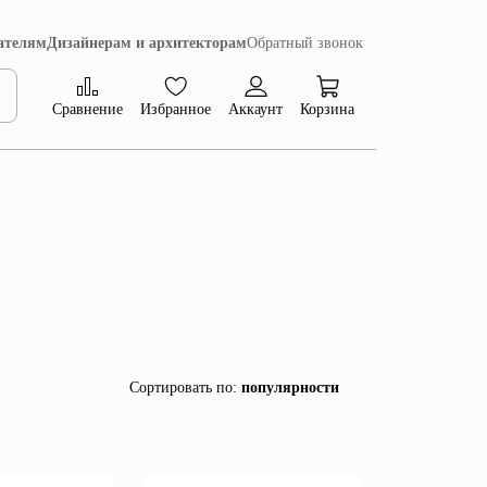
ателям
Дизайнерам и архитекторам
Обратный звонок
Сравнение
Избранное
Аккаунт
Корзина
Коллекция Сиена
Сортировать по
:
популярности
популярности
убыванию цены