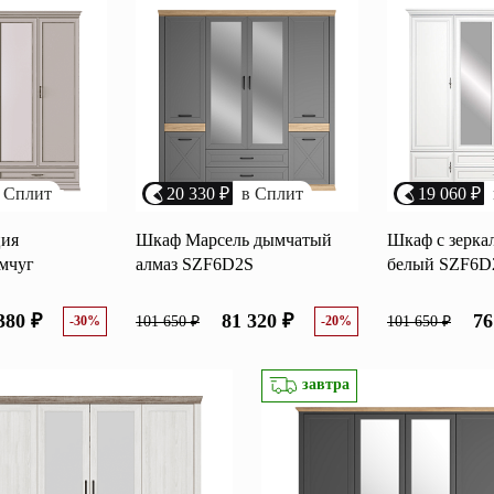
Перейти
ные категории
ые
Комплекты прихожих
Вешалки
анные
Письменные столы
Двуспаль
 Сплит
20 330 ₽
в Сплит
19 060 ₽
столы
Шкафы-витрины
Узкие ко
ия
Шкаф Марсель дымчатый
Шкаф с зерка
Трехстворчатые
мчуг
алмаз SZF6D2S
белый SZF6D
кафы
Обувные
шкафы
380 ₽
81 320 ₽
76
-30%
101 650 ₽
-20%
101 650 ₽
завтра