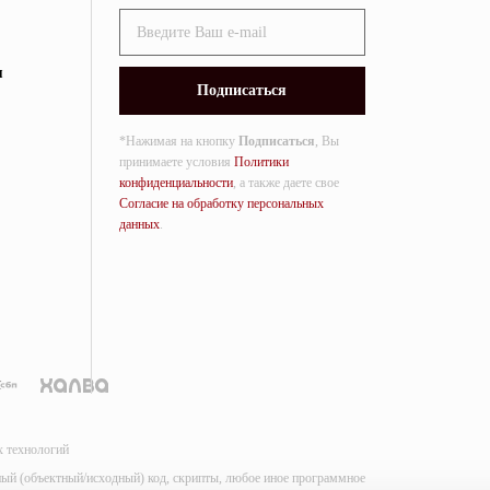
я
*Нажимая на кнопку
Подписаться
, Вы
принимаете условия
Политики
конфиденциальности
, а также даете свое
Согласие на обработку персональных
данных
.
х технологий
мный (объектный/исходный) код, скрипты, любое иное программное