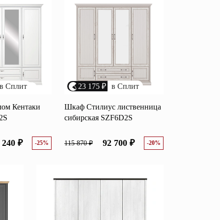
возрастанию цены
Перейти
размеру скидки
Открытые полки
Комбинированные
ные кровати
комоды
в Сплит
23 175 ₽
в Сплит
моды
Распашные шкафы
лом Кентаки
Шкаф Стилиус лиственница
2S
сибирская SZF6D2S
 тумбы
Прикроватные тумбы
 240 ₽
92 700 ₽
-25%
115 870 ₽
-20%