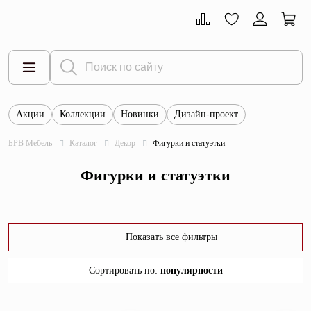
Акции
Коллекции
Новинки
Дизайн-проект
Все товары
БРВ Мебель
Каталог
Декор
Фигурки и статуэтки
Тумбы
Фигурки и статуэтки
Шкафы
Витрины
Комоды
Показать все фильтры
Столы
Сортировать по
:
популярности
Кровати
популярности