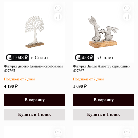
убыванию цены
Зеркала
возрастанию цены
Полки
размеру скидки
Матрасы
Прихожие
1 048 ₽
в Сплит
423 ₽
в Сплит
Освещение
Фигурка дерево Кемамэн серебряный
Фигурка Зайцы Амоатсу серебряный
427565
427367
Декор
Под заказ от 7 дней
Под заказ от 7 дней
4 190 ₽
1 690 ₽
О нас
Наши салоны
Покупателям
В корзину
В корзину
Дизайнерам и архитекторам
Обратный звонок
Купить в 1 клик
Купить в 1 клик