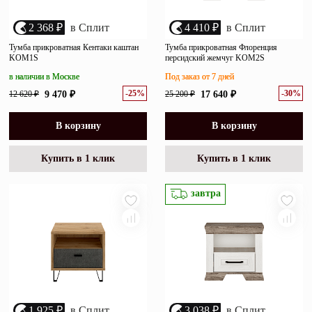
2 368 ₽
в Сплит
4 410 ₽
в Сплит
Тумба прикроватная Кентаки каштан
Тумба прикроватная Флоренция
KOM1S
персидский жемчуг KOM2S
в наличии в Москве
Под заказ от 7 дней
-25%
-30%
12 620 ₽
9 470 ₽
25 200 ₽
17 640 ₽
В корзину
В корзину
Купить в 1 клик
Купить в 1 клик
завтра
1 925 ₽
в Сплит
3 038 ₽
в Сплит