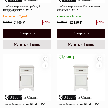
Тумба прикроватная Грейс дуб
Тумба прикроватная Марсель ясень
наварра/графит KOM1S
снежный KOM1S
Под заказ от 7 дней
в наличии в Москве
-20%
-20%
9 620 ₽
7 700 ₽
15 180 ₽
12 150 ₽
В корзину
В корзину
Купить в 1 клик
Купить в 1 клик
завтра
3 188 ₽
в Сплит
3 188 ₽
в Сплит
Тумба Кентаки белый KOM1D1S/P
Тумба Кентаки белый KOM1D1S/L