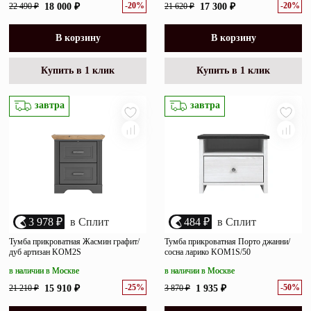
-20%
-20%
22 490 ₽
18 000 ₽
21 620 ₽
17 300 ₽
В корзину
В корзину
Купить в 1 клик
Купить в 1 клик
завтра
завтра
3 978 ₽
в Сплит
484 ₽
в Сплит
Тумба прикроватная Жасмин графит/
Тумба прикроватная Порто джанни/
дуб артизан KOM2S
сосна ларико KOM1S/50
в наличии в Москве
в наличии в Москве
-25%
-50%
21 210 ₽
15 910 ₽
3 870 ₽
1 935 ₽