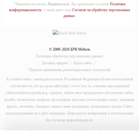
*Нажимая на кнопку
Подписаться
, Вы принимаете условия
Политики
конфиденциальности
, а также даете свое
Согласие на обработку персональных
данных
.
© 2000–2026 БРВ Мебель
Политика обработки персональных данных
Договор оферты
|
Карта сайта
|
Правила применения рекомендательных технологий
В соответствии с законодательством Российской Федерации об интеллектуальной
собственности, все ресурсы сайта https://www.brw.ru, а именно программный
(объектный/исходный) код, скрипты, любое иное программное обеспечение сайта,
дизайн, технические графики, фотографии, рисунки, иллюстрации, видео, названия,
фразы, логотипы, товарные знаки и иные материалы, являющиеся частью Сайта
или размещенные на Сайте защищены. Запрещается копирование и использование
без согласия правообладателя.
This site is protected by reCAPTCHA and the Google
Privacy Policy