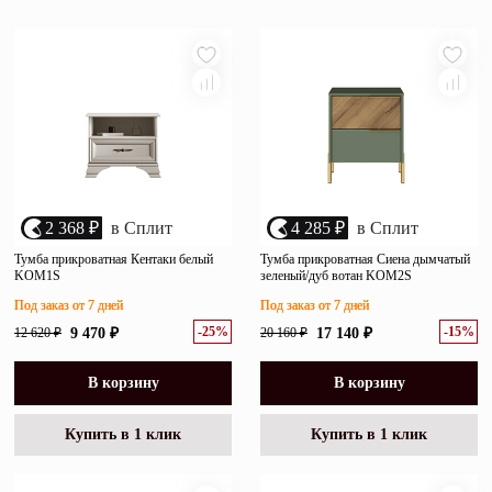
популярности
Зеркала
убыванию цены
возрастанию цены
Полки
размеру скидки
Матрасы
Прихожие
Освещение
2 368 ₽
в Сплит
4 285 ₽
в Сплит
Декор
Тумба прикроватная Кентаки белый
Тумба прикроватная Сиена дымчатый
KOM1S
зеленый/дуб вотан KOM2S
Под заказ от 7 дней
Под заказ от 7 дней
О нас
-25%
-15%
12 620 ₽
9 470 ₽
20 160 ₽
17 140 ₽
Наши салоны
Покупателям
Дизайнерам и архитекторам
В корзину
В корзину
Обратный звонок
Купить в 1 клик
Купить в 1 клик