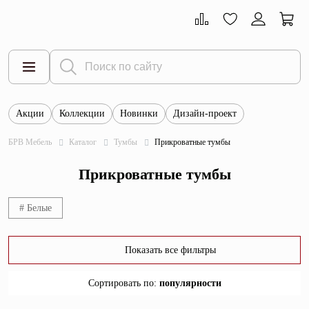
Акции
Коллекции
Новинки
Дизайн-проект
Все товары
БРВ Мебель
Каталог
Тумбы
Прикроватные тумбы
Тумбы
Прикроватные тумбы
Шкафы
Витрины
# Белые
Комоды
Показать все фильтры
Столы
Сортировать по
:
популярности
Кровати