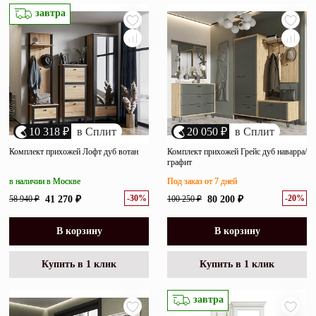
убыванию цены
завтра
Зеркала
возрастанию цены
Полки
размеру скидки
Матрасы
Прихожие
10 318 ₽
в Сплит
20 050 ₽
в Сплит
Освещение
Комплект прихожей Лофт дуб вотан
Комплект прихожей Грейс дуб наварра/
графит
Декор
в наличии в Москве
Под заказ от 7 дней
-30%
-20%
58 940 ₽
41 270 ₽
100 250 ₽
80 200 ₽
О нас
Наши салоны
Покупателям
В корзину
В корзину
Дизайнерам и архитекторам
Обратный звонок
Купить в 1 клик
Купить в 1 клик
завтра