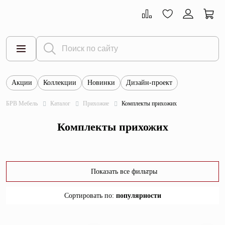
Акции
Коллекции
Новинки
Дизайн-проект
Все товары
БРВ Мебель
Каталог
Прихожие
Комплекты прихожих
Тумбы
Комплекты прихожих
Шкафы
Витрины
Комоды
Показать все фильтры
Столы
Сортировать по
:
популярности
Кровати
популярности