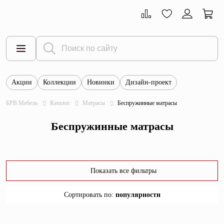
Акции
Коллекции
Новинки
Дизайн-проект
Все товары
БРВ Мебель
Каталог
Матрасы
Беспружинные матрасы
Тумбы
Беспружинные матрасы
Шкафы
Витрины
Комоды
Показать все фильтры
Столы
Сортировать по
:
популярности
Кровати
популярности