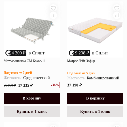
убыванию цены
Зеркала
возрастанию цены
Полки
размеру скидки
Матрасы
Прихожие
4 309 ₽
в Сплит
9 298 ₽
в Сплит
Освещение
Матрас-книжка СМ Кокос-11
Матрас Лайт Зефир
Декор
Под заказ от 7 дней
Под заказ от 5 дней
Жесткость:
Среднежесткий
Жесткость:
Комбинированный
О нас
-36%
37 190 ₽
26 930 ₽
17 235 ₽
Наши салоны
Покупателям
Дизайнерам и архитекторам
В корзину
В корзину
Обратный звонок
Купить в 1 клик
Купить в 1 клик