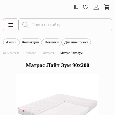
Акции
Коллекции
Новинки
Дизайн-проект
Все товары
БРВ Мебель
Каталог
Матрасы
Матрас Лайт Зум
Тумбы
Матрас Лайт Зум 90x200
Шкафы
Витрины
Комоды
Столы
Кровати