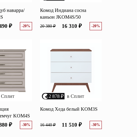
уб наварра/
Комод Индиана сосна
3S
каньон JKOM4S/50
490 ₽
16 310 ₽
-20%
20 380 ₽
-20%
 Сплит
2 878 ₽
в Сплит
нция
Комод Хеда белый KOM3S
жемчуг KOM4S
880 ₽
11 510 ₽
-30%
16 440 ₽
-30%