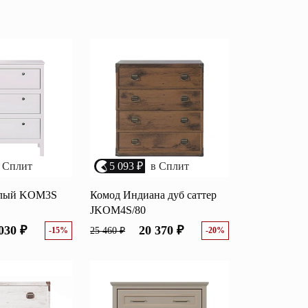
популярности
Перейти
убыванию цены
возрастанию цены
Открытые полки
размеру скидки
Комбинированные
ные кровати
комоды
моды
Распашные шкафы
 Сплит
5 093 ₽
в Сплит
 тумбы
Прикроватные тумбы
елый KOM3S
Комод Индиана дуб саттер
JKOM4S/80
030 ₽
20 370 ₽
-15%
25 460 ₽
-20%