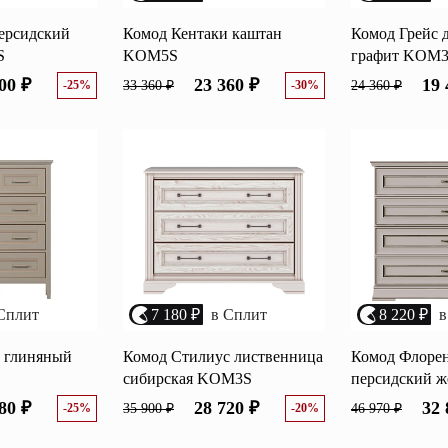
ерсидский
Комод Кентаки каштан
Комод Грейс д
S
KOM5S
графит KOM
00 ₽
23 360 ₽
19 
-25%
33 360 ₽
-30%
24 360 ₽
Сплит
7 180 ₽
в Сплит
8 220 ₽
в
 глиняный
Комод Стилиус лиственница
Комод Флоре
сибирская KOM3S
персидский 
80 ₽
28 720 ₽
32 
-25%
35 900 ₽
-20%
46 970 ₽