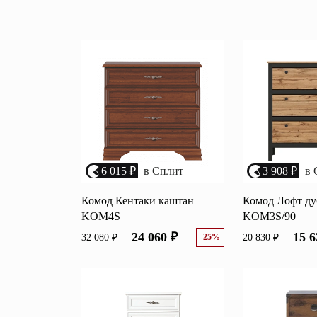
От
До
Перейти
Зеркала
Популяр
Полки
Вертикальн
зеркала
Матрасы
Комбиниров
матрасы
Прихожие
Туалетные 
Освещение
6 015 ₽
в Сплит
3 908 ₽
в 
Угловые ш
Декор
Комод Кентаки каштан
Комод Лофт ду
KOM4S
KOM3S/90
24 060 ₽
15 6
32 080 ₽
-25%
20 830 ₽