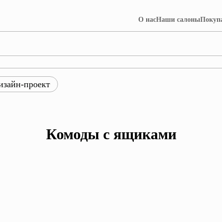
О нас
Наши салоны
Покуп
изайн-проект
ры
ция Лофт
Коллекция Далия
Комоды с ящиками