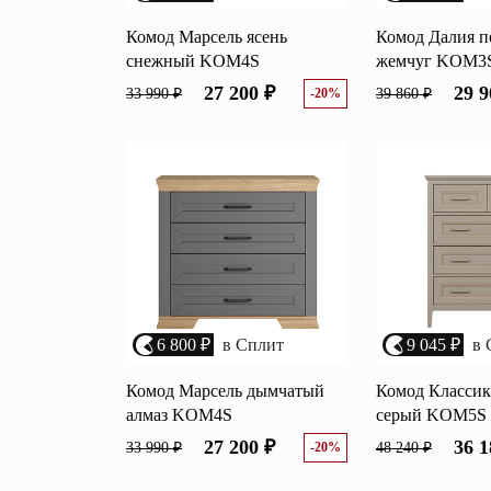
Комод Марсель ясень
Комод Далия п
снежный KOM4S
жемчуг KOM3
27 200 ₽
29 9
33 990 ₽
-20%
39 860 ₽
6 800 ₽
в Сплит
9 045 ₽
в 
Комод Марсель дымчатый
Комод Классик
алмаз KOM4S
серый KOM5S
27 200 ₽
36 1
33 990 ₽
-20%
48 240 ₽