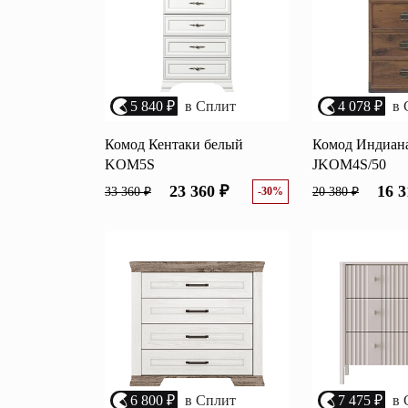
5 840 ₽
в Сплит
4 078 ₽
в 
Комод Кентаки белый
Комод Индиана
KOM5S
JKOM4S/50
23 360 ₽
16 3
33 360 ₽
-30%
20 380 ₽
6 800 ₽
в Сплит
7 475 ₽
в 