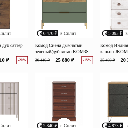
Сплит
6 470 ₽
в Сплит
5 093 ₽
в
 дуб саттер
Комод Сиена дымчатый
Комод Индиан
зеленый/дуб вотан KOM3S
каньон JKOM
10 ₽
25 880 ₽
20 
-20%
30 440 ₽
-15%
25 460 ₽
Сплит
5 840 ₽
в Сплит
4 873 ₽
в