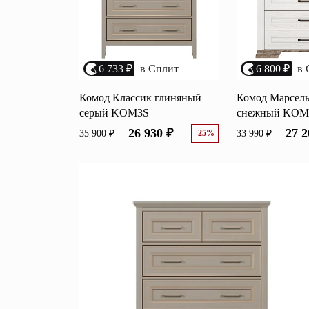
6 733 ₽
в Сплит
6 800 ₽
в 
Комод Классик глиняный
Комод Марсель
серый KOM3S
снежный KOM
26 930 ₽
27 2
35 900 ₽
-25%
33 990 ₽