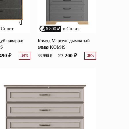
 Сплит
6 800 ₽
в Сплит
уб наварра/
Комод Марсель дымчатый
3S
алмаз KOM4S
490 ₽
27 200 ₽
-20%
33 990 ₽
-20%