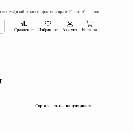
ателям
Дизайнерам и архитекторам
Обратный звонок
Сравнение
Избранное
Аккаунт
Корзина
Коллекция Сиена
и
Сортировать по
:
популярности
популярности
убыванию цены