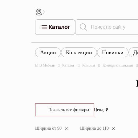
Каталог
Акции
Коллекции
Новинки
Д
Все това
Все товары
Все товары каталога
БРВ Мебель
Каталог
Комоды
Комоды с ящиками
Тумбы
Коллек
Шкафы
Витрины
Комоды
Показать все фильтры
Цена, ₽
Столы
От
До
Ширина от 90
Ширина до 110
Кровати