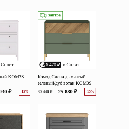
возрастанию цены
Перейти
размеру скидки
завтра
Открытые полки
Комбинированные
ные кровати
комоды
моды
Распашные шкафы
 Сплит
6 470 ₽
в Сплит
 тумбы
Прикроватные тумбы
елый KOM3S
Комод Сиена дымчатый
зеленый/дуб вотан KOM3S
030 ₽
25 880 ₽
-15%
30 440 ₽
-15%