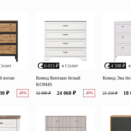
Перейти
ные категории
ые
Комплекты прихожих
Вешалки
анные
Письменные столы
Двуспаль
столы
Шкафы-витрины
Узкие ко
Сплит
6 015 ₽
в Сплит
4 508 ₽
в
Трехстворчатые
кафы
Обувные
шкафы
б вотан
Комод Кентаки белый
Комод Эва б
KOM4S
30 ₽
24 060 ₽
18 
-25%
32 080 ₽
-25%
21 210 ₽