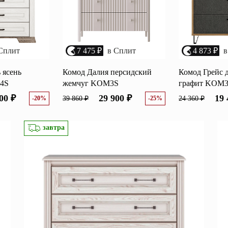
Сплит
7 475 ₽
в Сплит
4 873 ₽
в
 ясень
Комод Далия персидский
Комод Грейс д
4S
жемчуг KOM3S
графит KOM
00 ₽
29 900 ₽
19 
-20%
39 860 ₽
-25%
24 360 ₽
завтра