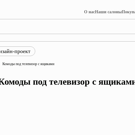
О нас
Наши салоны
Покуп
изайн-проект
ры
Комоды под телевизор с ящиками
ция Лофт
Коллекция Далия
Комоды под телевизор с ящикам