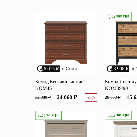
Перейти
Зеркала
завтра
Популяр
Полки
Вертикальн
зеркала
Матрасы
Комбиниров
матрасы
Прихожие
Туалетные 
Освещение
6 015 ₽
в Сплит
3 908 ₽
в 
Угловые ш
Декор
Комод Кентаки каштан
Комод Лофт ду
KOM4S
KOM3S/90
24 060 ₽
15 6
32 080 ₽
-25%
20 830 ₽
завтра
завтра