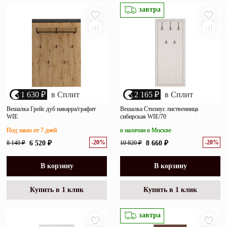
убыванию цены
завтра
Зеркала
возрастанию цены
Полки
размеру скидки
Матрасы
Прихожие
1 630 ₽
в Сплит
2 165 ₽
в Сплит
Освещение
Вешалка Грейс дуб наварра/графит
Вешалка Стилиус лиственница
WIE
сибирская WIE/70
Декор
Под заказ от 7 дней
в наличии в Москве
-20%
-20%
8 140 ₽
6 520 ₽
10 820 ₽
8 660 ₽
О нас
Наши салоны
Покупателям
В корзину
В корзину
Дизайнерам и архитекторам
Обратный звонок
Купить в 1 клик
Купить в 1 клик
завтра