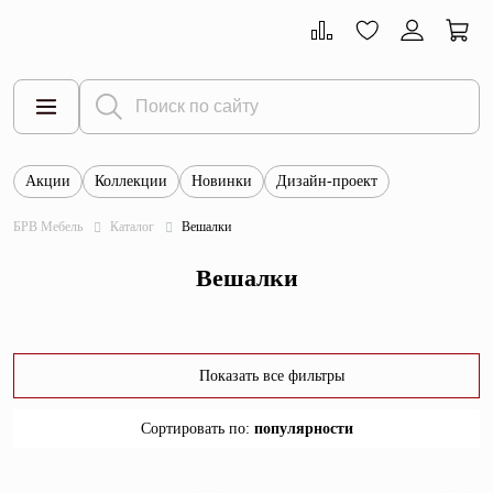
Акции
Коллекции
Новинки
Дизайн-проект
Все товары
БРВ Мебель
Каталог
Вешалки
Тумбы
Вешалки
Шкафы
Витрины
Комоды
Показать все фильтры
Столы
Сортировать по
:
популярности
Кровати
популярности