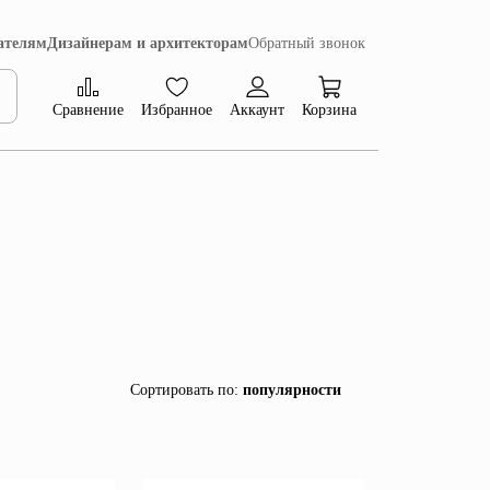
ателям
Дизайнерам и архитекторам
Обратный звонок
Сравнение
Избранное
Аккаунт
Корзина
Коллекция Сиена
Сортировать по
:
популярности
популярности
убыванию цены