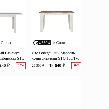
возрастанию цены
Перейти
размеру скидки
Открытые полки
Комбинированные
ные кровати
комоды
 Сплит
4 660 ₽
в Сплит
моды
Распашные шкафы
ый Стилиус
Стол обеденный Марсель
сибирская STO
ясень снежный STO 130/170
 тумбы
Прикроватные тумбы
230 ₽
18 640 ₽
-15%
23 300 ₽
-20%