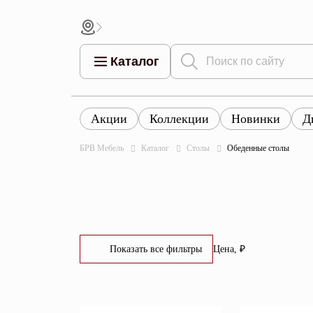
Каталог
Акции
Коллекции
Новинки
Д
Все това
Все товары
Все товары каталога
БРВ Мебель
Каталог
Столы
Обеденные столы
Тумбы
Коллек
Шкафы
Витрины
Комоды
Показать все фильтры
Цена, ₽
Столы
От
До
Кровати