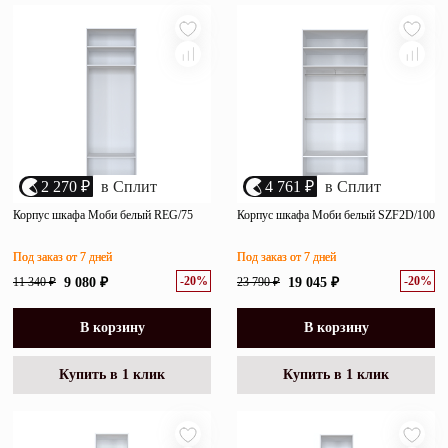
убыванию цены
Зеркала
возрастанию цены
Полки
размеру скидки
Матрасы
Прихожие
2 270 ₽
в Сплит
4 761 ₽
в Сплит
Освещение
Корпус шкафа Моби белый REG/75
Корпус шкафа Моби белый SZF2D/100
Декор
Под заказ от 7 дней
Под заказ от 7 дней
-20%
-20%
11 340 ₽
9 080 ₽
23 790 ₽
19 045 ₽
О нас
Наши салоны
Покупателям
В корзину
В корзину
Дизайнерам и архитекторам
Обратный звонок
Купить в 1 клик
Купить в 1 клик