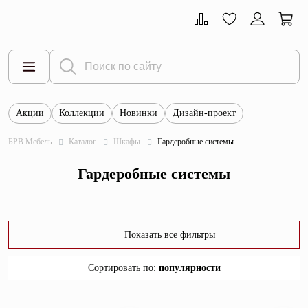
Акции
Коллекции
Новинки
Дизайн-проект
Все товары
БРВ Мебель
Каталог
Шкафы
Гардеробные системы
Тумбы
Гардеробные системы
Шкафы
Витрины
Комоды
Показать все фильтры
Столы
Сортировать по
:
популярности
Кровати
популярности