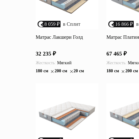
8 059 ₽
в Сплит
16 866 ₽
в
Матрас Лакшери Голд
Матрас Плати
32 235 ₽
67 465 ₽
Жесткость:
Мягкий
Жесткость:
Мягк
180 см
200 см
20 см
180 см
200 см