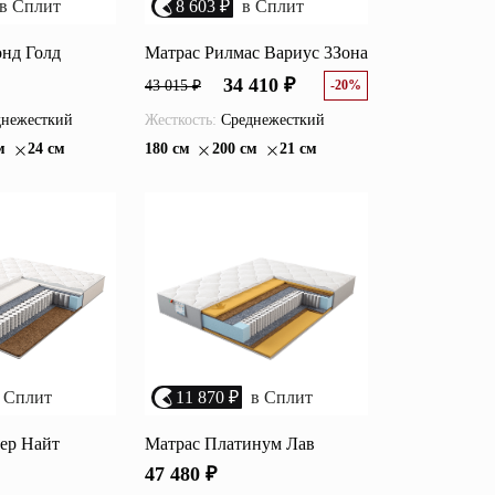
в Сплит
8 603 ₽
в Сплит
нд Голд
Матрас Рилмас Вариус 3Зона
34 410 ₽
43 015 ₽
-20%
нежесткий
Жесткость:
Среднежесткий
м
24 см
180 см
200 см
21 см
 Сплит
11 870 ₽
в Сплит
ер Найт
Матрас Платинум Лав
47 480 ₽