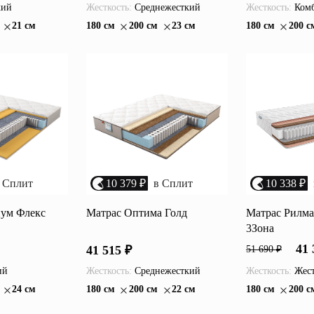
кий
Жесткость:
Среднежесткий
Жесткость:
Комб
21 см
180 см
200 см
23 см
180 см
200 с
 Сплит
10 379 ₽
в Сплит
10 338 ₽
нум Флекс
Матрас Оптима Голд
Матрас Рилма
3Зона
41 
41 515 ₽
51 690 ₽
ий
Жесткость:
Среднежесткий
Жесткость:
Жес
24 см
180 см
200 см
22 см
180 см
200 с