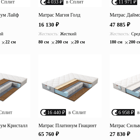
 Сплит
4 033 ₽
в Сплит
11 971 ₽
нум Лайф
Матрас Магия Голд
Матрас Даймо
16 130 ₽
47 885 ₽
ий
Жесткость:
Жесткий
Жесткость:
Сред
22 см
80 см
200 см
20 см
180 см
200 с
Сплит
16 440 ₽
в Сплит
6 958 ₽
в
ум Кристалл
Матрас Платинум Гиацинт
Матрас Сильв
65 760 ₽
27 830 ₽