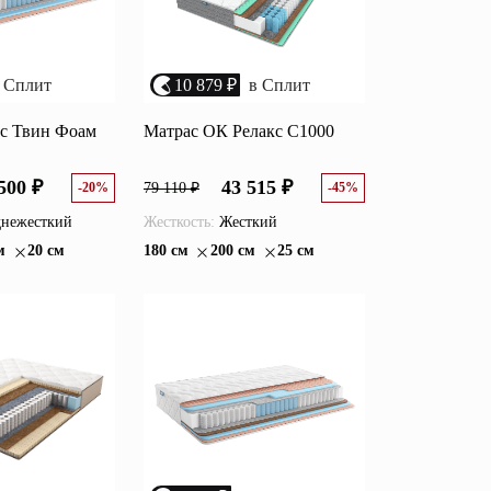
 Сплит
10 879 ₽
в Сплит
с Твин Фоам
Матрас ОК Релакс С1000
500 ₽
43 515 ₽
-20%
79 110 ₽
-45%
нежесткий
Жесткость:
Жесткий
м
20 см
180 см
200 см
25 см