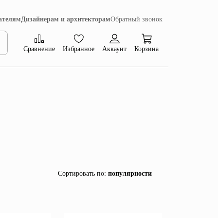
ателям
Дизайнерам и архитекторам
Обратный звонок
Сравнение
Избранное
Аккаунт
Корзина
Коллекция Сиена
Сортировать по
:
популярности
популярности
убыванию цены