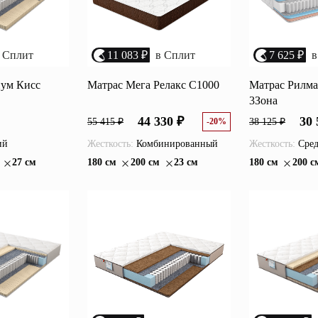
 Сплит
11 083 ₽
в Сплит
7 625 ₽
в
нум Кисс
Матрас Мега Релакс С1000
Матрас Рилма
3Зона
44 330 ₽
30 
55 415 ₽
-20%
38 125 ₽
ий
Жесткость:
Комбинированный
Жесткость:
Сред
27 см
180 см
200 см
23 см
180 см
200 с