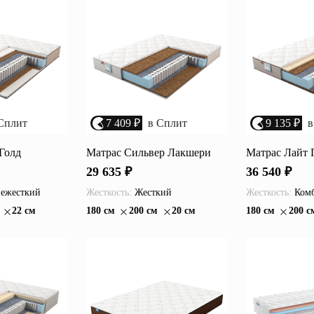
Перейти
ные категории
ые
Комплекты прихожих
Вешалки
анные
Письменные столы
Двуспаль
Сплит
7 409 ₽
в Сплит
9 135 ₽
в
столы
Шкафы-витрины
Узкие ко
Голд
Матрас Сильвер Лакшери
Матрас Лайт 
Трехстворчатые
29 635 ₽
36 540 ₽
кафы
Обувные
шкафы
ежесткий
Жесткость:
Жесткий
Жесткость:
Комб
22 см
180 см
200 см
20 см
180 см
200 с