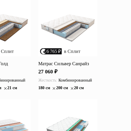
возрастанию цены
Перейти
размеру скидки
Открытые полки
Комбинированные
ные кровати
комоды
 Сплит
6 765 ₽
в Сплит
моды
Распашные шкафы
Голд
Матрас Сильвер Санрайз
27 060 ₽
 тумбы
Прикроватные тумбы
инированный
Жесткость:
Комбинированный
м
21 см
180 см
200 см
20 см