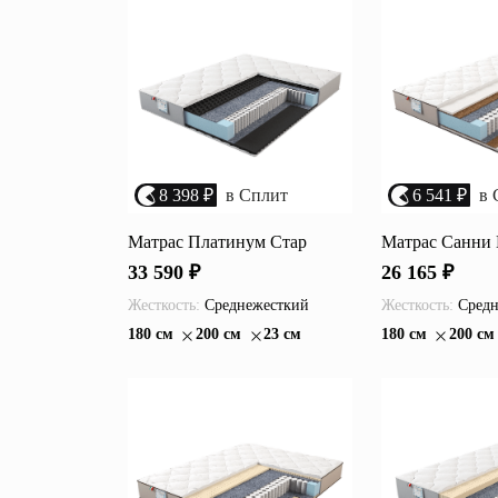
Перейти
Зеркала
Популяр
Полки
Вертикальн
зеркала
Матрасы
Комбиниров
матрасы
Прихожие
8 398 ₽
в Сплит
6 541 ₽
в 
Туалетные 
Освещение
Матрас Платинум Стар
Матрас Санни 
33 590 ₽
26 165 ₽
Угловые ш
Декор
Жесткость:
Среднежесткий
Жесткость:
Средн
180 см
200 см
23 см
180 см
200 см