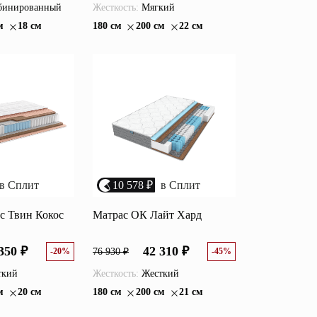
инированный
Жесткость:
Мягкий
м
18 см
180 см
200 см
22 см
в Сплит
10 578 ₽
в Сплит
с Твин Кокос
Матрас ОК Лайт Хард
350 ₽
42 310 ₽
-20%
76 930 ₽
-45%
ткий
Жесткость:
Жесткий
м
20 см
180 см
200 см
21 см