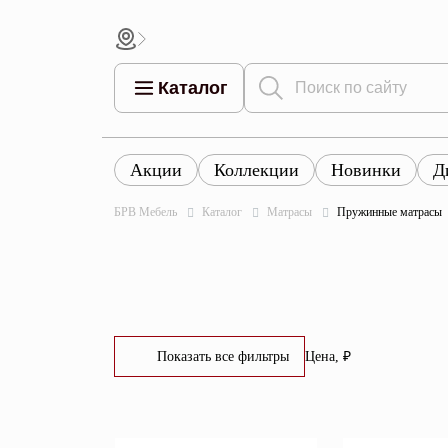
Каталог
Акции
Коллекции
Новинки
Д
Все това
Все товары
Все товары каталога
БРВ Мебель
Каталог
Матрасы
Пружинные матрасы
Тумбы
Коллек
Шкафы
Витрины
Комоды
Показать все фильтры
Цена, ₽
Столы
От
До
Кровати