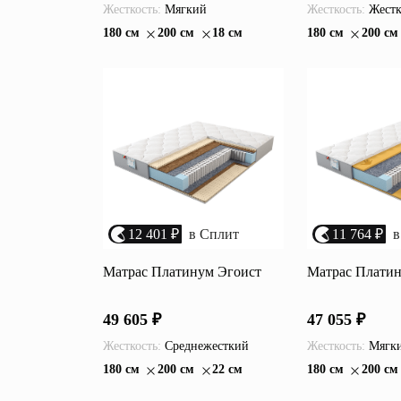
Жесткость:
Мягкий
Жесткость:
Жест
180 см
200 см
18 см
180 см
200 см
12 401 ₽
в Сплит
11 764 ₽
в
Матрас Платинум Эгоист
Матрас Плати
49 605 ₽
47 055 ₽
Жесткость:
Среднежесткий
Жесткость:
Мягк
180 см
200 см
22 см
180 см
200 см