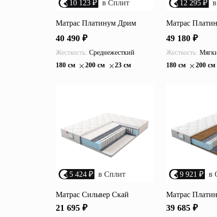
10 123 ₽
в Сплит
12 295 ₽
в
Матрас Платинум Дрим
Матрас Плати
40 490 ₽
49 180 ₽
Жесткость:
Среднежесткий
Жесткость:
Мягк
180 см
200 см
23 см
180 см
200 см
5 424 ₽
в Сплит
9 921 ₽
в 
Матрас Сильвер Скай
Матрас Платин
21 695 ₽
39 685 ₽