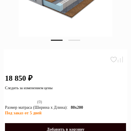
Зеркала
Полки
Матрасы
Прихожие
Освещение
Декор
18 850 ₽
О нас
Следить за изменением цены
Наши салоны
Покупателям
Дизайнерам и архитекторам
(0)
Обратный звонок
Размер матраса (Ширина х Длина):
80x200
Под заказ от 5 дней
Добавить в корзину