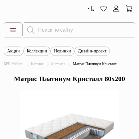
Акции
Коллекции
Новинки
Дизайн-проект
Все товары
БРВ Мебель
Каталог
Матрасы
Матрас Платинум Кристалл
Тумбы
Матрас Платинум Кристалл 80x200
Шкафы
Витрины
Комоды
Столы
Кровати