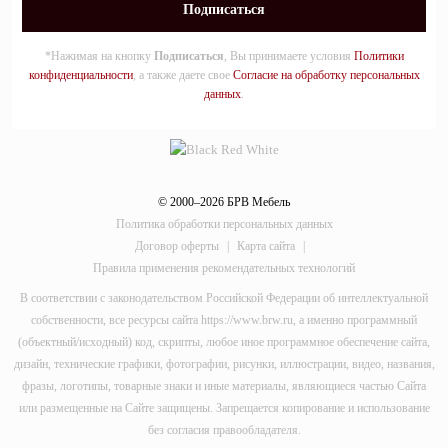
*Нажимая на кнопку
Подписаться
, Вы принимаете условия
Политики
конфиденциальности
, а также даете свое
Согласие на обработку персональных
данных
.
© 2000–2026 БРВ Мебель
Политика обработки персональных данных
Договор оферты
|
Карта сайта
|
Правила применения рекомендательных технологий
В соответствии с законодательством Российской Федерации об интеллектуальной
собственности, все ресурсы сайта https://www.brw.ru, а именно программный
(объектный/исходный) код, скрипты, любое иное программное обеспечение сайта,
дизайн, технические графики, фотографии, рисунки, иллюстрации, видео, названия,
фразы, логотипы, товарные знаки и иные материалы, являющиеся частью Сайта
или размещенные на Сайте защищены. Запрещается копирование и использование
без согласия правообладателя.