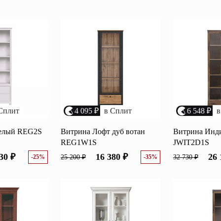
Перейти
ные категории
ые
Комплекты прихожих
Вешалки
анные
Письменные столы
Двуспаль
столы
Шкафы-витрины
Узкие ко
Сплит
4 095 ₽
в Сплит
6 548 ₽
в
Трехстворчатые
кафы
Обувные
шкафы
белый REG2S
Витрина Лофт дуб вотан
Витрина Инди
REG1W1S
JWIT2D1S
30 ₽
16 380 ₽
26 
-25%
25 200 ₽
-35%
32 730 ₽