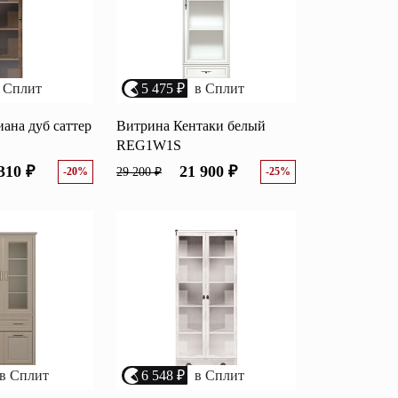
 Сплит
5 475 ₽
в Сплит
ана дуб саттер
Витрина Кентаки белый
REG1W1S
310 ₽
21 900 ₽
-20%
29 200 ₽
-25%
в Сплит
6 548 ₽
в Сплит