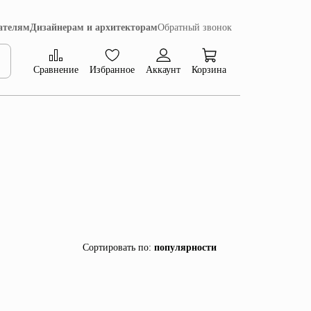
ателям
Дизайнерам и архитекторам
Обратный звонок
Сравнение
Избранное
Аккаунт
Корзина
Коллекция Сиена
Сортировать по
:
популярности
популярности
убыванию цены