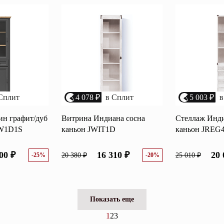
Сплит
4 078 ₽
в Сплит
5 003 ₽
в
н графит/дуб
Витрина Индиана сосна
Стеллаж Инди
1W1D1S
каньон JWIT1D
каньон JREG
00 ₽
16 310 ₽
20 
-25%
20 380 ₽
-20%
25 010 ₽
Показать еще
1
2
3