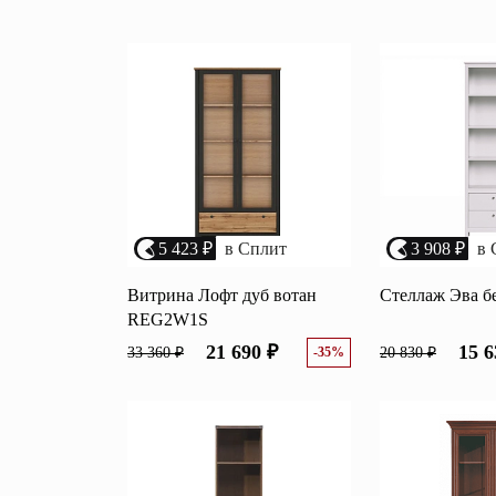
Перейти
Зеркала
Популяр
Полки
Вертикальн
зеркала
Матрасы
Комбиниров
матрасы
Прихожие
Туалетные 
Освещение
5 423 ₽
в Сплит
3 908 ₽
в 
Угловые ш
Декор
Витрина Лофт дуб вотан
Стеллаж Эва 
REG2W1S
21 690 ₽
15 6
33 360 ₽
-35%
20 830 ₽