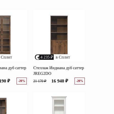
возрастанию цены
Перейти
размеру скидки
Открытые полки
Комбинированные
ные кровати
комоды
моды
Распашные шкафы
 Сплит
4 235 ₽
в Сплит
 тумбы
Прикроватные тумбы
ана дуб саттер
Стеллаж Индиана дуб саттер
JREG2DO
190 ₽
16 940 ₽
-20%
21 170 ₽
-20%