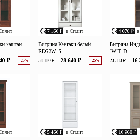
Сплит
7 160 ₽
в Сплит
4 078 ₽
в
ки каштан
Витрина Кентаки белый
Витрина Инди
REG2W1S
JWIT1D
40 ₽
28 640 ₽
16 
-25%
38 180 ₽
-25%
20 380 ₽
Сплит
5 460 ₽
в Сплит
10 968 ₽