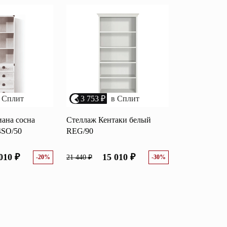
 Сплит
3 753 ₽
в Сплит
ана сосна
Стеллаж Кентаки белый
4SO/50
REG/90
010 ₽
15 010 ₽
-20%
21 440 ₽
-30%