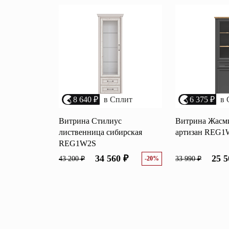
8 640 ₽
в Сплит
6 375 ₽
в 
Витрина Стилиус
Витрина Жасми
лиственница сибирская
артизан REG
REG1W2S
34 560 ₽
25 5
43 200 ₽
-20%
33 990 ₽