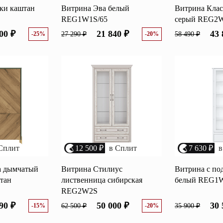
ки каштан
Витрина Эва белый
Витрина Клас
REG1W1S/65
серый REG2
00 ₽
21 840 ₽
43 
-25%
27 290 ₽
-20%
58 490 ₽
Сплит
12 500 ₽
в Сплит
7 630 ₽
в
а дымчатый
Витрина Стилиус
Витрина с по
отан
лиственница сибирская
белый REG1W
REG2W2S
90 ₽
50 000 ₽
30 
-15%
62 500 ₽
-20%
35 900 ₽