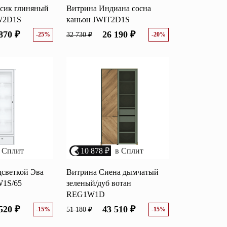
сик глиняный
Витрина Индиана сосна
W2D1S
каньон JWIT2D1S
870 ₽
26 190 ₽
-25%
32 730 ₽
-20%
 Сплит
10 878 ₽
в Сплит
дсветкой Эва
Витрина Сиена дымчатый
1S/65
зеленый/дуб вотан
REG1W1D
520 ₽
43 510 ₽
-15%
51 180 ₽
-15%