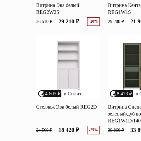
Витрина Эва белый
Витрина Кента
REG2W2S
REG1W1S
29 210 ₽
21 9
36 510 ₽
-20%
29 200 ₽
4 605 ₽
в Сплит
8 473 ₽
в 
Стеллаж Эва белый REG2D
Витрина Сиен
зеленый/дуб в
REG1W1D/140
18 420 ₽
33 8
24 560 ₽
-25%
39 860 ₽