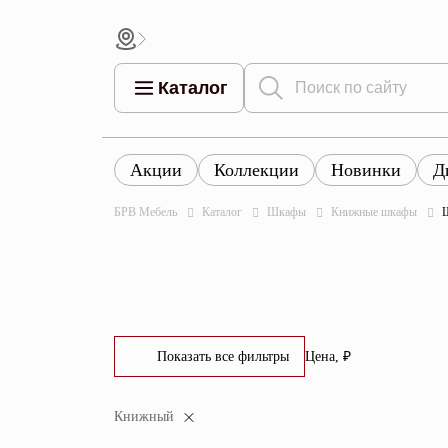
Каталог
Акции
Коллекции
Новинки
Д
Все това
Все товары
Все товары каталога
БРВ Мебель
Каталог
Шкафы
Книжные шкафы
Тумбы
Коллек
Шкафы
Витрины
Комоды
Показать все фильтры
Цена, ₽
Столы
От
До
Книжный
Кровати