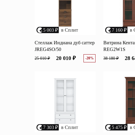
5 003 ₽
в Сплит
7 160 ₽
в 
Стеллаж Индиана дуб саттер
Витрина Кента
JREG4SO/50
REG2W1S
20 010 ₽
28 6
25 010 ₽
-20%
38 180 ₽
7 303 ₽
в Сплит
5 475 ₽
в 