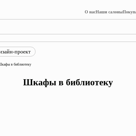
О нас
Наши салоны
Покуп
изайн-проект
ры
Шкафы в библиотеку
ция Лофт
Коллекция Далия
Шкафы в библиотеку