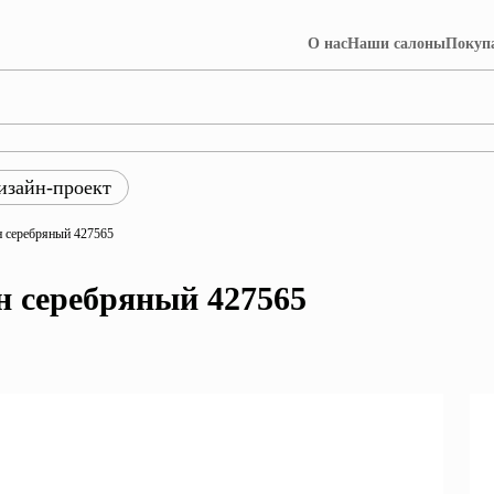
О нас
Наши салоны
Покуп
изайн-проект
ры
 серебряный 427565
ция Лофт
Коллекция Далия
н серебряный 427565