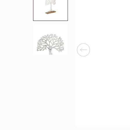
Перейти
Зеркала
Популяр
Полки
Вертикальн
зеркала
Матрасы
Комбиниров
матрасы
Прихожие
Туалетные 
Освещение
Угловые ш
Декор