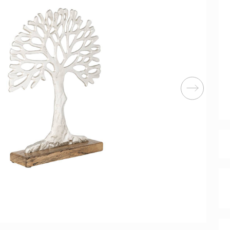
Перейти
ные категории
ые
Комплекты прихожих
Вешалки
анные
Письменные столы
Двуспаль
столы
Шкафы-витрины
Узкие ко
Трехстворчатые
кафы
Обувные
шкафы