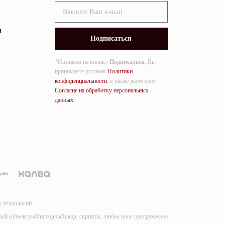
я
*Нажимая на кнопку
Подписаться
, Вы
принимаете условия
Политики
конфиденциальности
, а также даете свое
Согласие на обработку персональных
данных
.
х технологий
мный (объектный/исходный) код, скрипты, любое иное программное