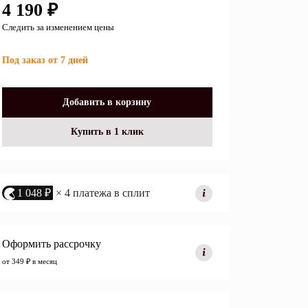
4 190 ₽
Перейти
Следить за изменением цены
Под заказ от 7 дней
Открытые полки
Комбинированные
Добавить в корзину
ные кровати
комоды
Купить в 1 клик
моды
Распашные шкафы
 тумбы
Прикроватные тумбы
1 048 ₽
× 4 платежа в сплит
Оформить рассрочку
от 349 ₽ в месяц