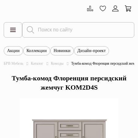
Акции
Коллекции
Новинки
Дизайн-проект
Все товары
БРВ Мебель
Каталог
Комоды
Тумба-комод Флоренция персидский же
Тумбы
Тумба-комод Флоренция персидский
Шкафы
жемчуг KOM2D4S
Витрины
Комоды
Столы
Кровати