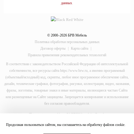
данных
.
© 2000–2026 БРВ Мебель
Политика обработки персональных данных
Договор оферты
|
Карта сайта
|
Правила применения рекомендательных технологий
В соответствии с законодательством Российской Федерации об интеллектуальной
собственности, все ресурсы сайта https://www.brw.ru, а именно программный
(объектный/исходный) код, скрипты, любое иное программное обеспечение сайта,
дизайн, технические графики, фотографии, рисунки, иллюстрации, видео, названия,
фразы, логотипы, товарные знаки и иные материалы, являющиеся частью Сайта
или размещенные на Сайте защищены. Запрещается копирование и использование
без согласия правообладателя.
This site is protected by reCAPTCHA and the Google
Privacy Policy
Продолжая пользоваться сайтом, вы соглашаетесь на обработку файлов
cookie
.
and