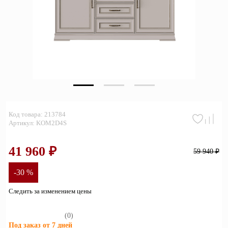
Зеркала
Полки
Матрасы
Прихожие
Освещение
Код товара: 213784
Декор
Артикул: KOM2D4S
О нас
41 960 ₽
59 940 ₽
Наши салоны
Покупателям
-30 %
Дизайнерам и архитекторам
Обратный звонок
Следить за изменением цены
(0)
Под заказ от 7 дней