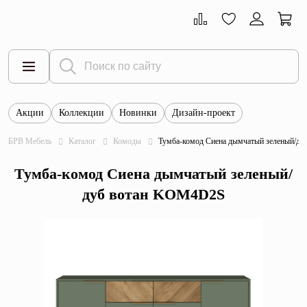
Акции
Коллекции
Новинки
Дизайн-проект
Все товары
БРВ Мебель
Каталог
Комоды
Тумба-комод Сиена дымчатый зеленый/д
Тумбы
Тумба-комод Сиена дымчатый зеленый/
Шкафы
дуб вотан KOM4D2S
Витрины
Комоды
Столы
Кровати