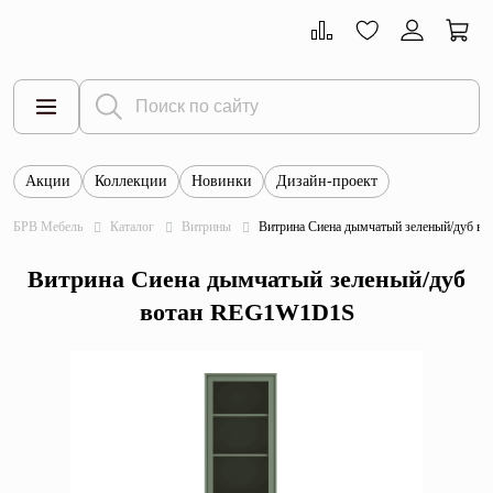
Акции
Коллекции
Новинки
Дизайн-проект
Все товары
БРВ Мебель
Каталог
Витрины
Витрина Сиена дымчатый зеленый/дуб 
Тумбы
Витрина Сиена дымчатый зеленый/дуб
Шкафы
вотан REG1W1D1S
Витрины
Комоды
Столы
Кровати