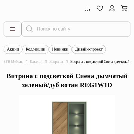
Акции
Коллекции
Новинки
Дизайн-проект
Все товары
БРВ Мебель
Каталог
Витрины
Витрина с подсветкой Сиена дымчатый 
Тумбы
Витрина с подсветкой Сиена дымчатый
Шкафы
зеленый/дуб вотан REG1W1D
Витрины
Комоды
Столы
Кровати