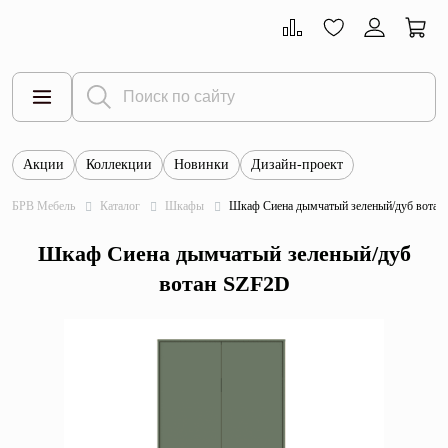
Акции
Коллекции
Новинки
Дизайн-проект
Все товары
БРВ Мебель
Каталог
Шкафы
Шкаф Сиена дымчатый зеленый/дуб вотан
Тумбы
Шкаф Сиена дымчатый зеленый/дуб
Шкафы
вотан SZF2D
Витрины
Комоды
Столы
Кровати