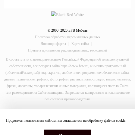
© 2000–2026 БРВ Мебель
Политика обработки персональных данных
Договор оферты
|
Карта сайта
|
Правила применения рекомендательных технологий
В соответствии с законодательством Российской Федерации об интеллектуальной
собственности, все ресурсы сайта https://www.brw.ru, а именно программный
(объектный/исходный) код, скрипты, любое иное программное обеспечение сайта,
дизайн, технические графики, фотографии, рисунки, иллюстрации, видео, названия,
фразы, логотипы, товарные знаки и иные материалы, являющиеся частью Сайта
или размещенные на Сайте защищены. Запрещается копирование и использование
без согласия правообладателя.
This site is protected by reCAPTCHA and the Google
Privacy Policy
Продолжая пользоваться сайтом, вы соглашаетесь на обработку файлов
cookie
.
and
Terms of Service