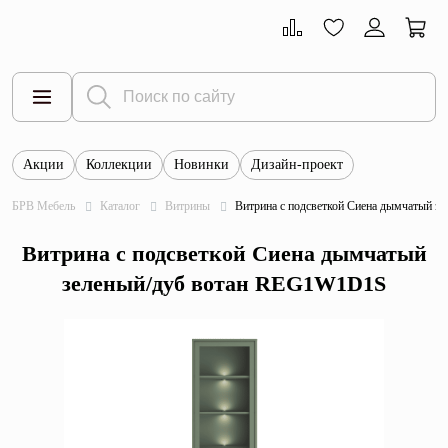
Акции
Коллекции
Новинки
Дизайн-проект
Все товары
БРВ Мебель
Каталог
Витрины
Витрина с подсветкой Сиена дымчатый 
Тумбы
Витрина с подсветкой Сиена дымчатый
Шкафы
зеленый/дуб вотан REG1W1D1S
Витрины
Комоды
Столы
Кровати