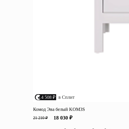
4 508 ₽
в Сплит
Комод Эва белый KOM3S
18 030 ₽
21 210 ₽