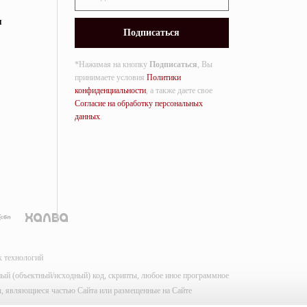
я
*Нажимая на кнопку
Подписаться
, Вы
принимаете условия
Политики
конфиденциальности
, а также даете свое
Согласие на обработку персональных
данных
.
х технологий
мный (объектный/исходный) код, скрипты, любое иное программное
лы, являющиеся частью Сайта или размещенные на Сайте