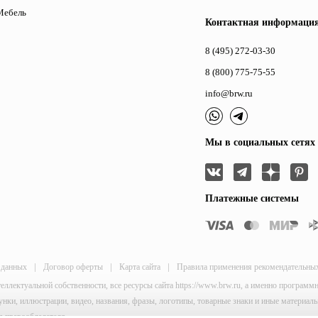
Мебель
Контактная информаци
8 (495) 272-03-30
8 (800) 775-75-55
info@brw.ru
Мы в социальных сетях
Платежные системы
|
|
|
 данных
Договор оферты
Карта сайта
Правила применения рекомендательны
теллектуальной собственности, все ресурсы сайта https://www.brw.ru, а именно програм
исунки, иллюстрации, видео, названия, фразы, логотипы, товарные знаки и иные материа
я правообладателя.