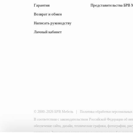
Гарантия
Представительства БРВ 
Возврат и обмен
Написать руководству
Личный кабинет
|
© 2000–2026 БРВ Мебель
Политика обработки персональных
В соответствии с законодательством Российской Федерации об ин
обеспечение сайта, дизайн, технические графики, фотографии, р
защищены. Запрещается копирование и использование без согласи