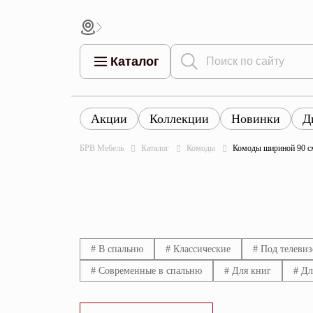
Каталог
Акции
Коллекции
Новинки
Д
Все това
Все товары
Все товары каталога
БРВ Мебель
Каталог
Комоды
Комоды шириной 90 с
Тумбы
Коллек
Шкафы
Витрины
Комоды
# В спальню
# Классические
# Под телевиз
# Современные в спальню
# Для книг
# Дл
Столы
Кровати