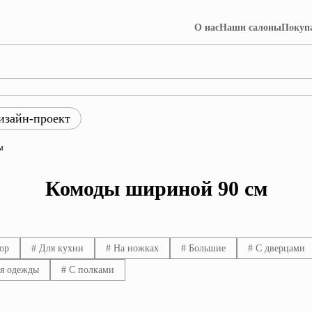
О нас
Наши салоны
Покуп
изайн-проект
ры
м
ция Лофт
Коллекция Далия
Комоды шириной 90 см
ор
# Для кухни
# На ножках
# Большие
# С дверцами
я одежды
# С полками