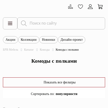
Акции
Коллекции
Новинки
Дизайн-проект
Все товары
БРВ Мебель
Каталог
Комоды
Комоды с полками
Тумбы
Комоды с полками
Шкафы
Витрины
Комоды
Показать все фильтры
Столы
Сортировать по
:
популярности
Кровати
популярности