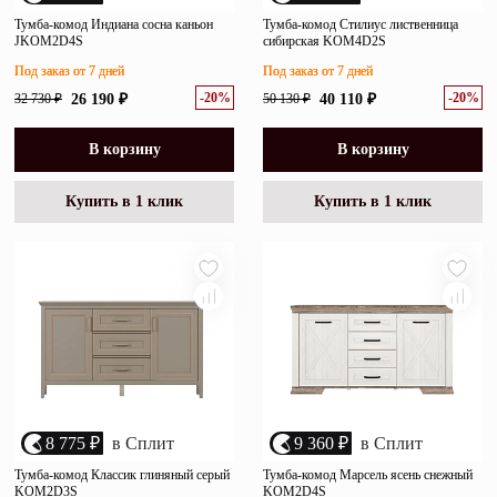
Тумба-комод Индиана сосна каньон
Тумба-комод Стилиус лиственница
JKOM2D4S
сибирская KOM4D2S
Под заказ от 7 дней
Под заказ от 7 дней
-20%
-20%
32 730 ₽
26 190 ₽
50 130 ₽
40 110 ₽
В корзину
В корзину
Купить в 1 клик
Купить в 1 клик
8 775 ₽
в Сплит
9 360 ₽
в Сплит
Тумба-комод Классик глиняный серый
Тумба-комод Марсель ясень снежный
KOM2D3S
KOM2D4S