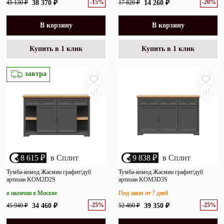
-15%
-20%
45 130 ₽
38 370 ₽
17 820 ₽
14 260 ₽
В корзину
В корзину
Купить в 1 клик
Купить в 1 клик
завтра
8 615 ₽
в Сплит
9 838 ₽
в Сплит
Тумба-комод Жасмин графит/дуб
Тумба-комод Жасмин графит/дуб
артизан KOM2D2S
артизан KOM3D3S
в наличии в Москве
Под заказ от 7 дней
-25%
-25%
45 940 ₽
34 460 ₽
52 460 ₽
39 350 ₽