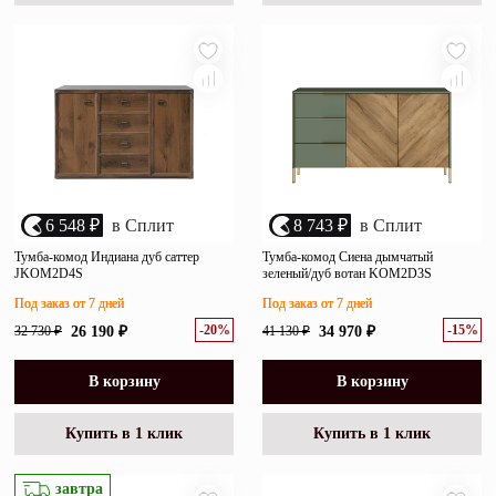
6 548 ₽
в Сплит
8 743 ₽
в Сплит
Тумба-комод Индиана дуб саттер
Тумба-комод Сиена дымчатый
JKOM2D4S
зеленый/дуб вотан KOM2D3S
Под заказ от 7 дней
Под заказ от 7 дней
-20%
-15%
32 730 ₽
26 190 ₽
41 130 ₽
34 970 ₽
В корзину
В корзину
Купить в 1 клик
Купить в 1 клик
завтра