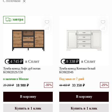
С полочкой
убыванию цены
Зеркала
возрастанию цены
Полки
размеру скидки
завтра
Матрасы
Прихожие
Освещение
Декор
4 745 ₽
в Сплит
8 338 ₽
в Сплит
Тумба-комод Лофт дуб вотан
Тумба-комод Кентаки белый
KOM2D2S/150
KOM2D4S
О нас
Наши салоны
в наличии в Москве
Под заказ от 7 дней
Покупателям
-35%
-25%
29 200 ₽
18 980 ₽
44 460 ₽
33 350 ₽
Дизайнерам и архитекторам
Обратный звонок
В корзину
В корзину
Купить в 1 клик
Купить в 1 клик