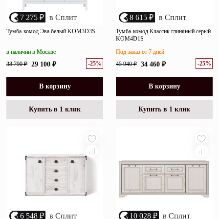
7 275 ₽
в Сплит
8 615 ₽
в Сплит
Тумба-комод Эва белый KOM3D3S
Тумба-комод Классик глиняный серый
KOM4D1S
в наличии в Москве
Под заказ от 7 дней
-25%
-25%
38 790 ₽
29 100 ₽
45 940 ₽
34 460 ₽
В корзину
В корзину
Купить в 1 клик
Купить в 1 клик
6 548 ₽
в Сплит
10 028 ₽
в Сплит