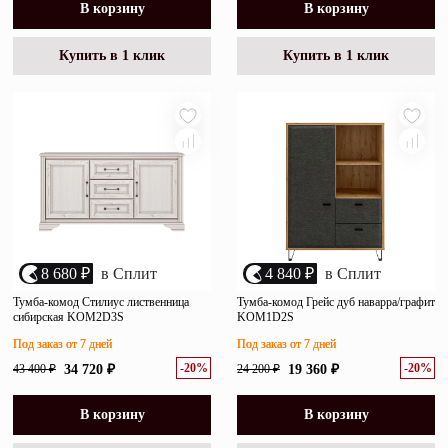
В корзину
В корзину
Купить в 1 клик
Купить в 1 клик
8 680 ₽
в Сплит
4 840 ₽
в Сплит
Тумба-комод Стилиус лиственница
Тумба-комод Грейс дуб наварра/графит
сибирская KOM2D3S
KOM1D2S
Под заказ от 7 дней
Под заказ от 7 дней
-20%
-20%
43 400 ₽
34 720 ₽
24 200 ₽
19 360 ₽
В корзину
В корзину