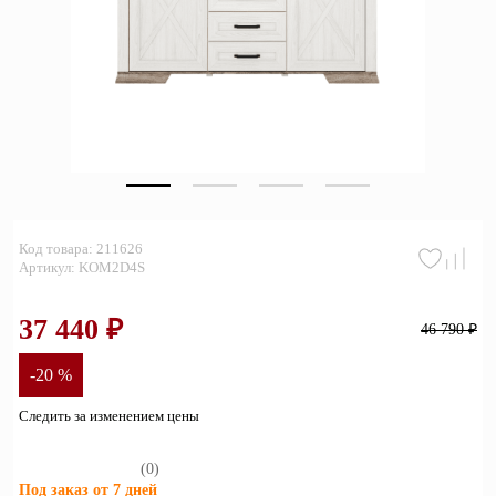
Зеркала
Полки
Матрасы
Прихожие
Освещение
Код товара: 211626
Декор
Артикул: KOM2D4S
О нас
37 440 ₽
46 790 ₽
Наши салоны
Покупателям
-20 %
Дизайнерам и архитекторам
Обратный звонок
Следить за изменением цены
(0)
Под заказ от 7 дней