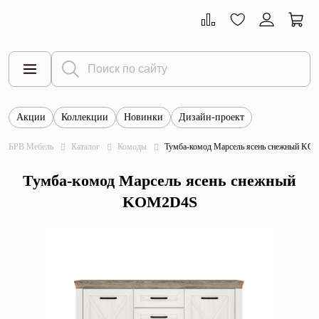
Акции
Коллекции
Новинки
Дизайн-проект
Все товары
БРВ Мебель
Каталог
Комоды
Тумба-комод Марсель ясень снежный K
Тумбы
Тумба-комод Марсель ясень снежный
Шкафы
KOM2D4S
Витрины
Комоды
Столы
Кровати