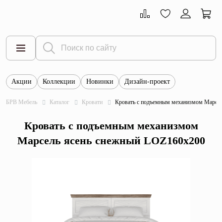
Акции
Коллекции
Новинки
Дизайн-проект
Все товары
БРВ Мебель
Каталог
Кровати
Кровать с подъемным механизмом Марсе
Тумбы
Кровать с подъемным механизмом
Шкафы
Марсель ясень снежный LOZ160х200
Витрины
Комоды
Столы
Кровати