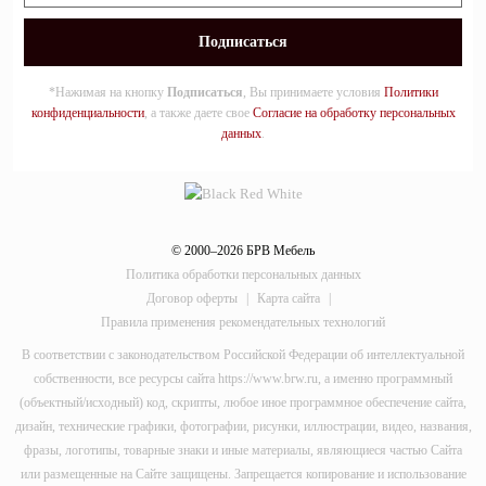
*Нажимая на кнопку
Подписаться
, Вы принимаете условия
Политики
конфиденциальности
, а также даете свое
Согласие на обработку персональных
данных
.
© 2000–2026 БРВ Мебель
Политика обработки персональных данных
Договор оферты
|
Карта сайта
|
Правила применения рекомендательных технологий
В соответствии с законодательством Российской Федерации об интеллектуальной
собственности, все ресурсы сайта https://www.brw.ru, а именно программный
(объектный/исходный) код, скрипты, любое иное программное обеспечение сайта,
дизайн, технические графики, фотографии, рисунки, иллюстрации, видео, названия,
фразы, логотипы, товарные знаки и иные материалы, являющиеся частью Сайта
или размещенные на Сайте защищены. Запрещается копирование и использование