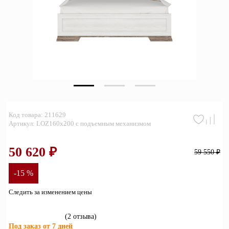
Зеркала
Полки
Матрасы
Прихожие
Освещение
Код товара: 211629
Декор
Артикул: LOZ160х200 с подъемным механизмом
О нас
50 620 ₽
59 550 ₽
Наши салоны
Покупателям
-15 %
Дизайнерам и архитекторам
Обратный звонок
Следить за изменением цены
(2 отзывa)
Под заказ от 7 дней