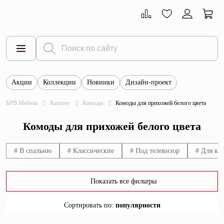
Акции
Коллекции
Новинки
Дизайн-проект
Все товары
БРВ Мебель
Каталог
Комоды
Комоды для прихожей белого цвета
Тумбы
Комоды для прихожей белого цвета
Шкафы
Витрины
# В спальню
# Классические
# Под телевизор
# Для ку
Комоды
Показать все фильтры
Столы
Сортировать по
:
популярности
Кровати