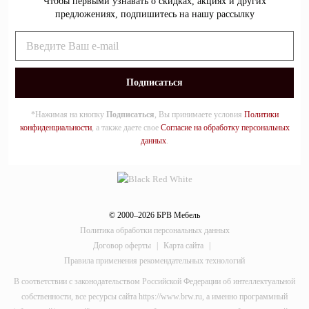
Чтобы первыми узнавать о скидках, акциях и других
предложениях, подпишитесь на нашу рассылку
*Нажимая на кнопку
Подписаться
, Вы принимаете условия
Политики
конфиденциальности
, а также даете свое
Согласие на обработку персональных
данных
.
© 2000–2026 БРВ Мебель
Политика обработки персональных данных
Договор оферты
|
Карта сайта
|
Правила применения рекомендательных технологий
В соответствии с законодательством Российской Федерации об интеллектуальной
собственности, все ресурсы сайта https://www.brw.ru, а именно программный