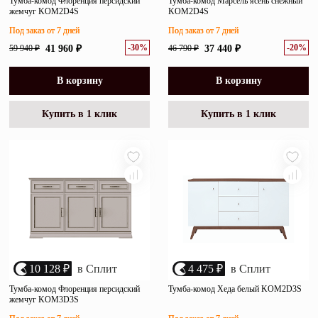
Тумба-комод Флоренция персидский
Тумба-комод Марсель ясень снежный
жемчуг KOM2D4S
KOM2D4S
Под заказ от 7 дней
Под заказ от 7 дней
-30%
-20%
59 940 ₽
41 960 ₽
46 790 ₽
37 440 ₽
В корзину
В корзину
Купить в 1 клик
Купить в 1 клик
10 128 ₽
в Сплит
4 475 ₽
в Сплит
Тумба-комод Флоренция персидский
Тумба-комод Хеда белый KOM2D3S
жемчуг KOM3D3S