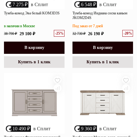
7 275 ₽
в Сплит
6 548 ₽
в Сплит
Тумба-комод Эва белый KOM3D3S
Тумба-комод Индиана сосна каньон
JKOM2D4S
в наличии в Москве
Под заказ от 7 дней
-25%
-20%
38 790 ₽
29 100 ₽
32 730 ₽
26 190 ₽
В корзину
В корзину
Купить в 1 клик
Купить в 1 клик
10 490 ₽
в Сплит
9 360 ₽
в Сплит