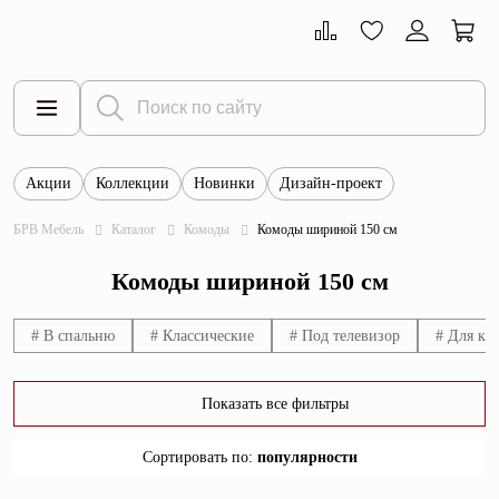
Акции
Коллекции
Новинки
Дизайн-проект
Все товары
БРВ Мебель
Каталог
Комоды
Комоды шириной 150 см
Тумбы
Комоды шириной 150 см
Шкафы
Витрины
# В спальню
# Классические
# Под телевизор
# Для ку
Комоды
Показать все фильтры
Столы
Сортировать по
:
популярности
Кровати