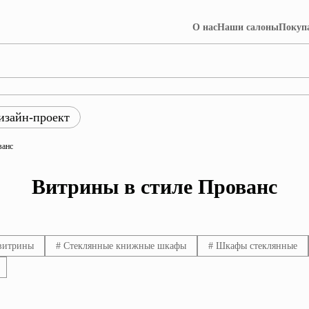
О нас
Наши салоны
Покуп
изайн-проект
ры
ванс
ция Лофт
Коллекция Далия
Витрины в стиле Прованс
витрины
# Стеклянные книжные шкафы
# Шкафы стеклянные