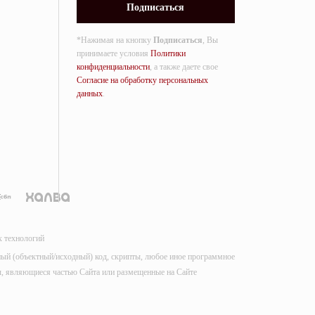
*Нажимая на кнопку
Подписаться
, Вы
принимаете условия
Политики
конфиденциальности
, а также даете свое
Согласие на обработку персональных
данных
.
х технологий
мный (объектный/исходный) код, скрипты, любое иное программное
лы, являющиеся частью Сайта или размещенные на Сайте