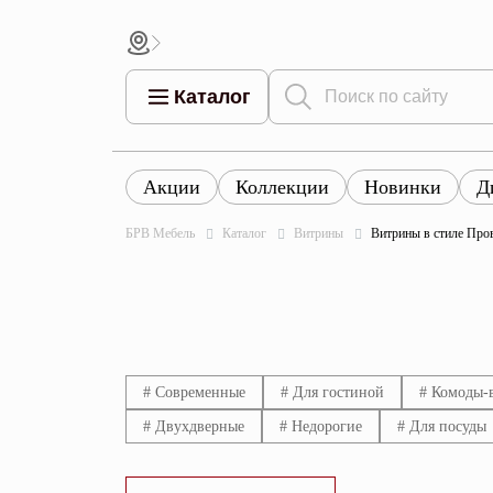
Каталог
Акции
Коллекции
Новинки
Д
Все това
Все товары
Все товары каталога
БРВ Мебель
Каталог
Витрины
Витрины в стиле Про
Тумбы
Коллек
Шкафы
Витрины
Комоды
# Современные
# Для гостиной
# Комоды-
# Двухдверные
# Недорогие
# Для посуды
Столы
Кровати