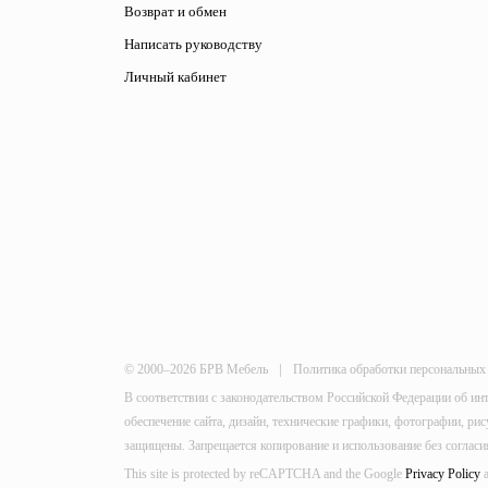
Возврат и обмен
Написать руководству
Личный кабинет
|
© 2000–2026 БРВ Мебель
Политика обработки персональных
В соответствии с законодательством Российской Федерации об ин
обеспечение сайта, дизайн, технические графики, фотографии, р
защищены. Запрещается копирование и использование без согласи
This site is protected by reCAPTCHA and the Google
Privacy Policy