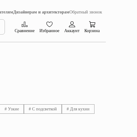
ателям
Дизайнерам и архитекторам
Обратный звонок
Сравнение
Избранное
Аккаунт
Корзина
Коллекция Сиена
# Узкие
# С подсветкой
# Для кухни