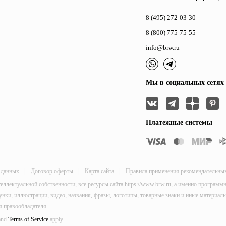
8 (495) 272-03-30
8 (800) 775-75-55
info@brw.ru
Мы в социальных сетях
Платежные системы
|
|
|
 данных
Договор оферты
Карта сайта
Правила применения рекомендательны
теллектуальной собственности, все ресурсы сайта https://www.brw.ru, а именно програм
исунки, иллюстрации, видео, названия, фразы, логотипы, товарные знаки и иные материа
я правообладателя.
and
Terms of Service
apply.