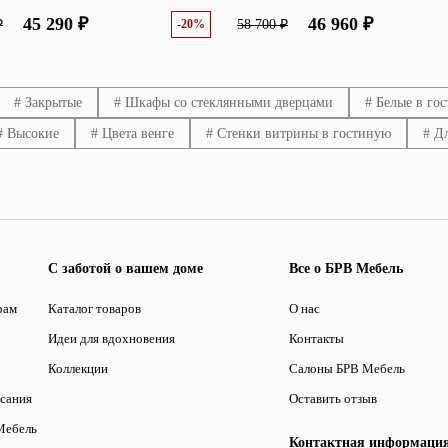
45 290 ₽
46 960 ₽
₽
-20%
58 700 ₽
# Закрытые
# Шкафы со стеклянными дверцами
# Белые в го
# Высокие
# Цвета венге
# Стенки витрины в гостиную
# Д
С заботой о вашем доме
Все о БРВ Мебель
рам
Каталог товаров
О нас
Идеи для вдохновения
Контакты
Коллекции
Салоны БРВ Мебель
исания
Оставить отзыв
Мебель
Контактная информаци