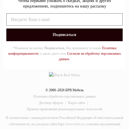
Чтобы первыми узнавать о скидках, акциях и других
предложениях, подпишитесь на нашу рассылку
*Нажимая на кнопку
Подписаться
, Вы принимаете условия
Политики
конфиденциальности
, а также даете свое
Согласие на обработку персональных
данных
.
© 2000–2026 БРВ Мебель
Политика обработки персональных данных
Договор оферты
|
Карта сайта
|
Правила применения рекомендательных технологий
В соответствии с законодательством Российской Федерации об интеллектуальной
собственности, все ресурсы сайта https://www.brw.ru, а именно программный