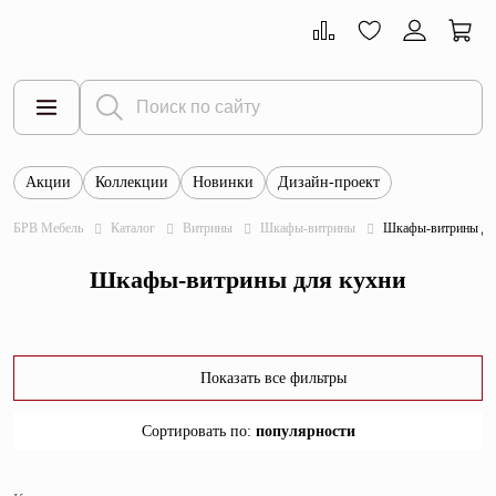
Акции
Коллекции
Новинки
Дизайн-проект
Все товары
БРВ Мебель
Каталог
Витрины
Шкафы-витрины
Шкафы-витрины дл
Тумбы
Шкафы-витрины для кухни
Шкафы
Витрины
Комоды
Показать все фильтры
Столы
Сортировать по
:
популярности
Кровати
популярности