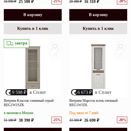
-25%
-20%
33 990 ₽
25 500 ₽
20 380 ₽
16 310 ₽
В корзину
В корзину
Купить в 1 клик
Купить в 1 клик
завтра
9 598 ₽
в Сплит
6 673 ₽
в Сплит
Витрина Классик глиняный серый
Витрина Марсель ясень снежный
REG1W1SZK
REG1W1DL
в наличии в Москве
Под заказ от 7 дней
-25%
-20%
51 180 ₽
38 390 ₽
33 360 ₽
26 690 ₽