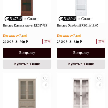
5 475 ₽
в Сплит
5 460 ₽
в Сплит
Витрина Кентаки каштан REG1W1S
Витрина Эва белый REG1W1S/65
Под заказ от 7 дней
Под заказ от 7 дней
-25%
-20%
29 200 ₽
21 900 ₽
27 290 ₽
21 840 ₽
В корзину
В корзину
Купить в 1 клик
Купить в 1 клик