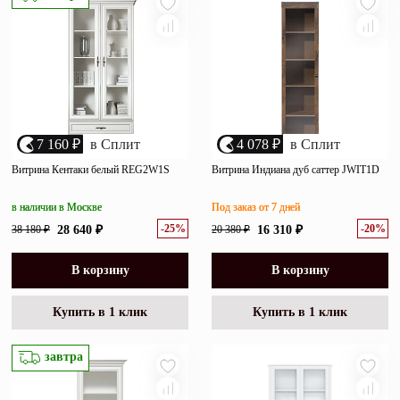
7 160 ₽
в Сплит
4 078 ₽
в Сплит
Витрина Кентаки белый REG2W1S
Витрина Индиана дуб саттер JWIT1D
в наличии в Москве
Под заказ от 7 дней
-25%
-20%
38 180 ₽
28 640 ₽
20 380 ₽
16 310 ₽
В корзину
В корзину
Купить в 1 клик
Купить в 1 клик
завтра