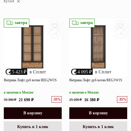
Кухня
убыванию цены
Зеркала
возрастанию цены
Полки
размеру скидки
завтра
завтра
Матрасы
Прихожие
Освещение
Декор
5 423 ₽
в Сплит
4 095 ₽
в Сплит
Витрина Лофт дуб вотан REG2W1S
Витрина Лофт дуб вотан REG1W1S
О нас
Наши салоны
в наличии в Москве
в наличии в Москве
Покупателям
-35%
-35%
33 360 ₽
21 690 ₽
25 200 ₽
16 380 ₽
Дизайнерам и архитекторам
Обратный звонок
В корзину
В корзину
Купить в 1 клик
Купить в 1 клик