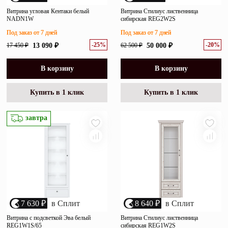
Витрина угловая Кентаки белый
Витрина Стилиус лиственница
NADN1W
сибирская REG2W2S
Под заказ от 7 дней
Под заказ от 7 дней
-25%
-20%
17 450 ₽
13 090 ₽
62 500 ₽
50 000 ₽
В корзину
В корзину
Купить в 1 клик
Купить в 1 клик
завтра
7 630 ₽
в Сплит
8 640 ₽
в Сплит
Витрина с подсветкой Эва белый
Витрина Стилиус лиственница
REG1W1S/65
сибирская REG1W2S