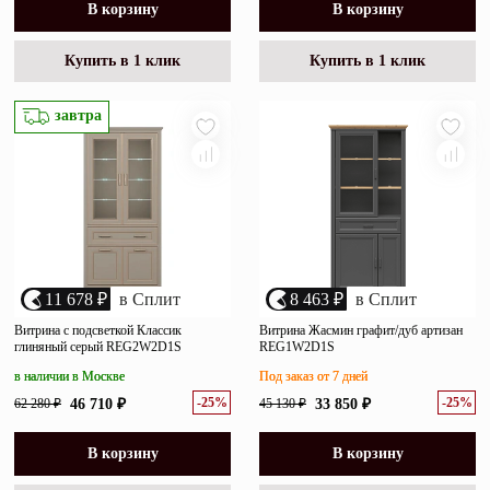
В корзину
В корзину
Купить в 1 клик
Купить в 1 клик
завтра
11 678 ₽
в Сплит
8 463 ₽
в Сплит
Витрина с подсветкой Классик
Витрина Жасмин графит/дуб артизан
глиняный серый REG2W2D1S
REG1W2D1S
в наличии в Москве
Под заказ от 7 дней
-25%
-25%
62 280 ₽
46 710 ₽
45 130 ₽
33 850 ₽
В корзину
В корзину