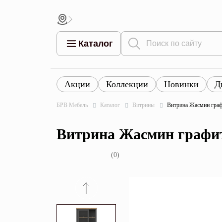
Каталог
Акции
Коллекции
Новинки
Д
Все това
Все товары
Все товары каталога
БРВ Мебель
Каталог
Витрины
Витрина Жасмин гра
Тумбы
Коллек
Витрина Жасмин графи
Шкафы
Витрины
(0)
Комоды
Столы
Кровати