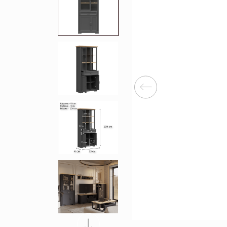
Перейти
Зеркала
Популяр
Полки
Вертикальн
зеркала
Матрасы
Комбиниров
матрасы
Прихожие
Туалетные 
Освещение
Угловые ш
Декор