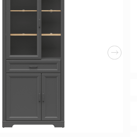
Перейти
ные категории
ые
Комплекты прихожих
Вешалки
анные
Письменные столы
Двуспаль
столы
Шкафы-витрины
Узкие ко
Трехстворчатые
кафы
Обувные
шкафы