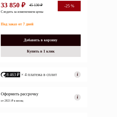
33 850 ₽
45 130 ₽
-25 %
Перейти
Следить за изменением цены
Под заказ от 7 дней
Открытые полки
Комбинированные
Добавить в корзину
ные кровати
комоды
Купить в 1 клик
моды
Распашные шкафы
 тумбы
Прикроватные тумбы
8 463 ₽
× 4 платежа в сплит
Оформить рассрочку
от 2821 ₽ в месяц