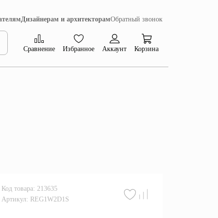
ателям
Дизайнерам и архитекторам
Обратный звонок
Сравнение
Избранное
Аккаунт
Корзина
Коллекция Сиена
Код товара: 213635
Артикул: REG1W2D1S