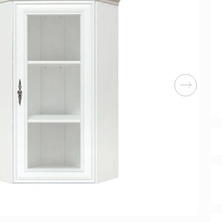
Перейти
ные категории
ые
Комплекты прихожих
Вешалки
анные
Письменные столы
Двуспаль
столы
Шкафы-витрины
Узкие ко
Трехстворчатые
кафы
Обувные
шкафы