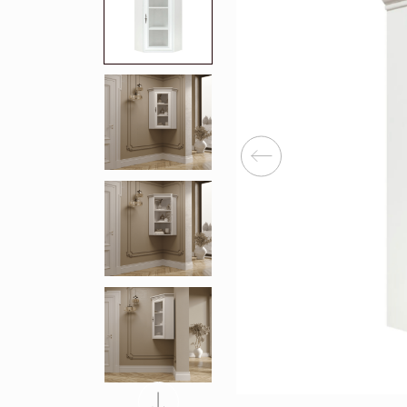
Перейти
Зеркала
Популяр
Полки
Вертикальн
зеркала
Матрасы
Комбиниров
матрасы
Прихожие
Туалетные 
Освещение
Угловые ш
Декор