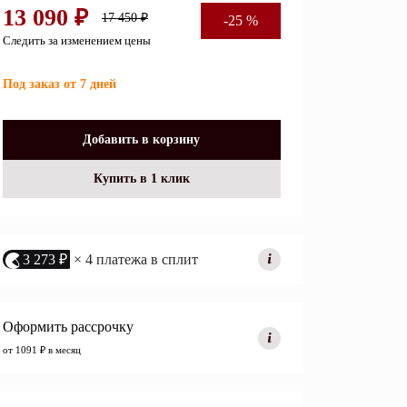
13 090 ₽
17 450 ₽
-25 %
Перейти
Следить за изменением цены
Под заказ от 7 дней
Открытые полки
Комбинированные
Добавить в корзину
ные кровати
комоды
Купить в 1 клик
моды
Распашные шкафы
 тумбы
Прикроватные тумбы
3 273 ₽
× 4 платежа в сплит
Оформить рассрочку
от 1091 ₽ в месяц