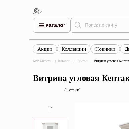
Каталог
Акции
Коллекции
Новинки
Д
Все това
Все товары
Все товары каталога
БРВ Мебель
Каталог
Тумбы
Витрина угловая Кент
Тумбы
Коллек
Витрина угловая Кент
Шкафы
Витрины
(1 отзыв)
Комоды
Столы
Кровати