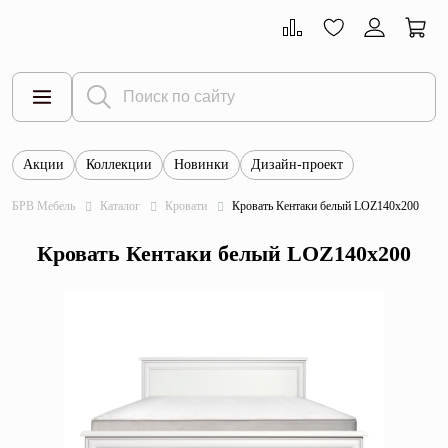
Акции
Коллекции
Новинки
Дизайн-проект
Все товары
БРВ Мебель
Каталог
Кровати
Кровать Кентаки белый LOZ140x200
Тумбы
Кровать Кентаки белый LOZ140x200
Шкафы
Витрины
Комоды
Столы
Кровати