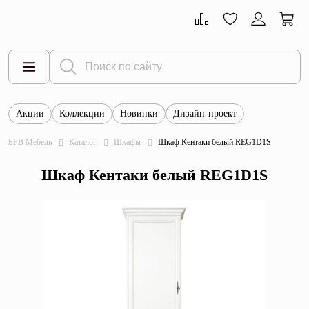
Акции
Коллекции
Новинки
Дизайн-проект
Все товары
БРВ Мебель
Каталог
Шкафы
Шкаф Кентаки белый REG1D1S
Тумбы
Шкаф Кентаки белый REG1D1S
Шкафы
Витрины
Комоды
Столы
Кровати