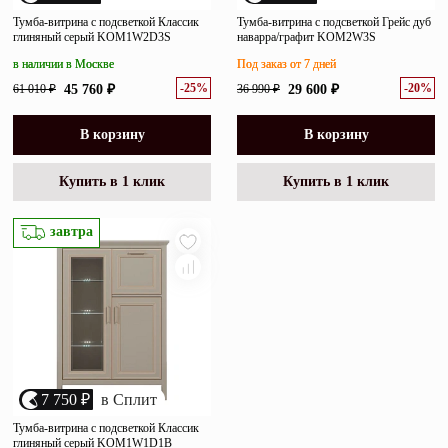
Тумба-витрина с подсветкой Классик
Тумба-витрина с подсветкой Грейс дуб
глиняный серый KOM1W2D3S
наварра/графит KOM2W3S
в наличии в Москве
Под заказ от 7 дней
-25%
-20%
61 010 ₽
45 760 ₽
36 990 ₽
29 600 ₽
В корзину
В корзину
Купить в 1 клик
Купить в 1 клик
завтра
7 750 ₽
в Сплит
Тумба-витрина с подсветкой Классик
глиняный серый KOM1W1D1B