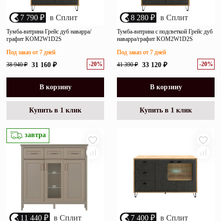
7 790 ₽
в Сплит
8 280 ₽
в Сплит
Тумба-витрина Грейс дуб наварра/
Тумба-витрина с подсветкой Грейс дуб
графит KOM2W1D2S
наварра/графит KOM2W1D2S
Под заказ от 7 дней
Под заказ от 7 дней
-20%
-20%
38 940 ₽
31 160 ₽
41 390 ₽
33 120 ₽
В корзину
В корзину
Купить в 1 клик
Купить в 1 клик
завтра
11 440 ₽
в Сплит
7 400 ₽
в Сплит