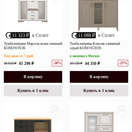
11 323 ₽
в Сплит
11 088 ₽
в Сплит
Тумба-витрина Марсель ясень снежный
Тумба-витрина Классик глиняный
KOM2W3S1K
серый KOM1W2D3S
Под заказ от 7 дней
в наличии в Москве
-20%
-25%
56 610 ₽
45 290 ₽
59 130 ₽
44 350 ₽
В корзину
В корзину
Купить в 1 клик
Купить в 1 клик