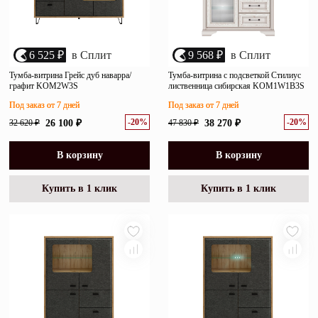
6 525 ₽
в Сплит
9 568 ₽
в Сплит
Тумба-витрина Грейс дуб наварра/
Тумба-витрина с подсветкой Стилиус
графит KOM2W3S
лиственница сибирская KOM1W1B3S
Под заказ от 7 дней
Под заказ от 7 дней
-20%
-20%
32 620 ₽
26 100 ₽
47 830 ₽
38 270 ₽
В корзину
В корзину
Купить в 1 клик
Купить в 1 клик