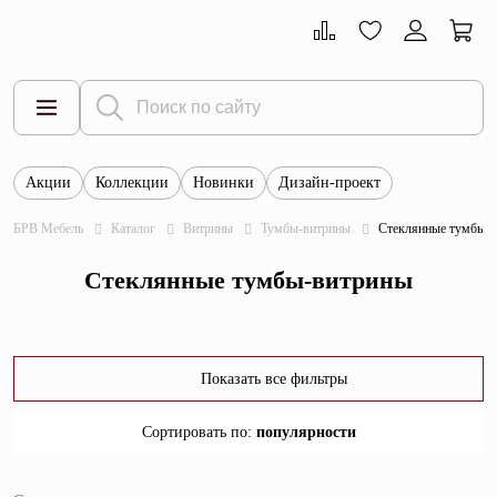
Акции
Коллекции
Новинки
Дизайн-проект
Все товары
БРВ Мебель
Каталог
Витрины
Тумбы-витрины
Стеклянные тумбы-
Тумбы
Стеклянные тумбы-витрины
Шкафы
Витрины
Комоды
Показать все фильтры
Столы
Сортировать по
:
популярности
Кровати
популярности