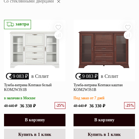
Со стеклянными дверцами
убыванию цены
Зеркала
возрастанию цены
Полки
размеру скидки
завтра
Матрасы
Прихожие
Освещение
Декор
9 083 ₽
в Сплит
9 083 ₽
в Сплит
Тумба-витрина Кентаки белый
Тумба-витрина Кентаки каштан
KOM2W3S1B
KOM2W3S1B
О нас
Наши салоны
в наличии в Москве
Под заказ от 7 дней
Покупателям
-25%
-25%
48 440 ₽
36 330 ₽
48 440 ₽
36 330 ₽
Дизайнерам и архитекторам
Обратный звонок
В корзину
В корзину
Купить в 1 клик
Купить в 1 клик