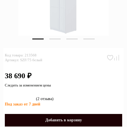
Зеркала
Полки
Матрасы
Прихожие
Освещение
Код товара: 213568
Артикул: SZF/75 белый
Декор
38 690 ₽
О нас
Следить за изменением цены
Наши салоны
Покупателям
Дизайнерам и архитекторам
(2 отзывa)
Обратный звонок
Под заказ от 7 дней
Добавить в корзину