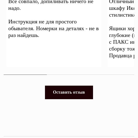
Все совпало, допиливать ничего не
Отличный ш
надо.
шкафу Икея
стилистике 
Инструкция не для простого
обывателя. Номерки на деталях - не в
Ящики хоро
раз найдешь.
глубокие (в
с ПАКС икея
сборку тоже
Продавца р
Оставить отзыв