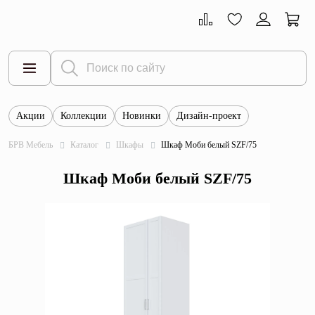
Акции
Коллекции
Новинки
Дизайн-проект
Все товары
БРВ Мебель
Каталог
Шкафы
Шкаф Моби белый SZF/75
Тумбы
Шкаф Моби белый SZF/75
Шкафы
Витрины
Комоды
Столы
Кровати