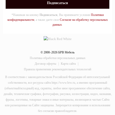
*Нажимая на кнопку
Подписаться
, Вы принимаете условия
Политики
конфиденциальности
, а также даете свое
Согласие на обработку персональных
данных
.
© 2000–2026 БРВ Мебель
Политика обработки персональных данных
Договор оферты
|
Карта сайта
|
Правила применения рекомендательных технологий
В соответствии с законодательством Российской Федерации об интеллектуальной
собственности, все ресурсы сайта https://www.brw.ru, а именно программный
(объектный/исходный) код, скрипты, любое иное программное обеспечение сайта,
дизайн, технические графики, фотографии, рисунки, иллюстрации, видео, названия,
фразы, логотипы, товарные знаки и иные материалы, являющиеся частью Сайта
или размещенные на Сайте защищены. Запрещается копирование и использование
без согласия правообладателя.