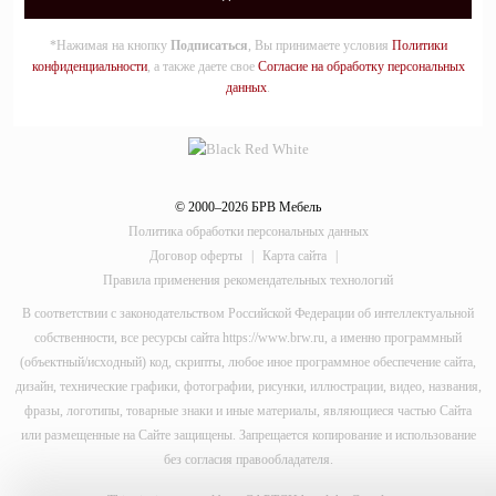
*Нажимая на кнопку
Подписаться
, Вы принимаете условия
Политики
конфиденциальности
, а также даете свое
Согласие на обработку персональных
данных
.
© 2000–2026 БРВ Мебель
Политика обработки персональных данных
Договор оферты
|
Карта сайта
|
Правила применения рекомендательных технологий
В соответствии с законодательством Российской Федерации об интеллектуальной
собственности, все ресурсы сайта https://www.brw.ru, а именно программный
(объектный/исходный) код, скрипты, любое иное программное обеспечение сайта,
дизайн, технические графики, фотографии, рисунки, иллюстрации, видео, названия,
фразы, логотипы, товарные знаки и иные материалы, являющиеся частью Сайта
или размещенные на Сайте защищены. Запрещается копирование и использование
без согласия правообладателя.