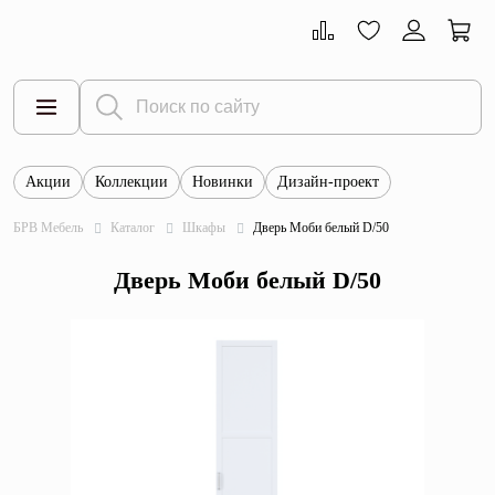
Акции
Коллекции
Новинки
Дизайн-проект
Все товары
БРВ Мебель
Каталог
Шкафы
Дверь Моби белый D/50
Тумбы
Дверь Моби белый D/50
Шкафы
Витрины
Комоды
Столы
Кровати