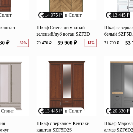
Сплит
14 975 ₽
в Сплит
13 445 ₽
 каштан
Шкаф Сиена дымчатый
Шкаф с зерка
зеленый/дуб вотан SZF3D
белый SZF5D
30 ₽
59 900 ₽
53 
-30%
70 470 ₽
-15%
71 700 ₽
 Сплит
13 445 ₽
в Сплит
20 330 ₽
ия
Шкаф с зеркалом Кентаки
Шкаф Марсел
мчуг
каштан SZF5D2S
алмаз SZF6D