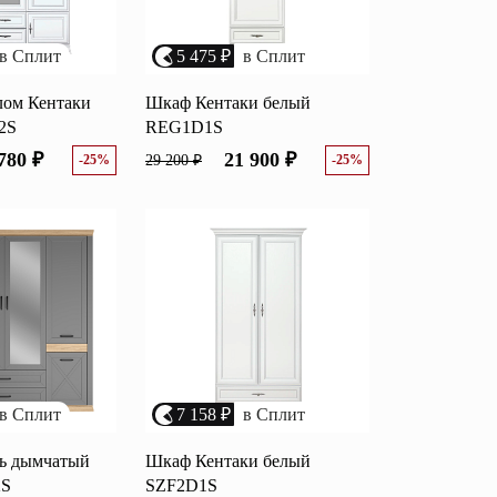
в Сплит
5 475 ₽
в Сплит
лом Кентаки
Шкаф Кентаки белый
2S
REG1D1S
780 ₽
21 900 ₽
-25%
29 200 ₽
-25%
в Сплит
7 158 ₽
в Сплит
ь дымчатый
Шкаф Кентаки белый
2S
SZF2D1S