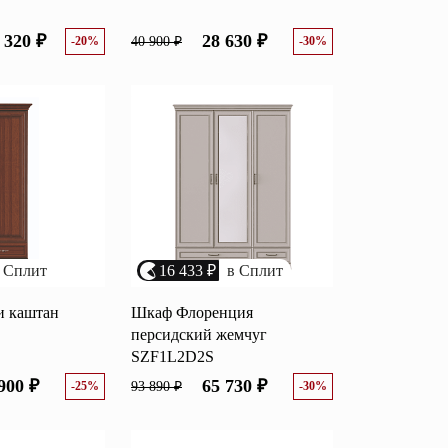
 320 ₽
28 630 ₽
-20%
40 900 ₽
-30%
 Сплит
16 433 ₽
в Сплит
и каштан
Шкаф Флоренция
персидский жемчуг
SZF1L2D2S
900 ₽
65 730 ₽
-25%
93 890 ₽
-30%