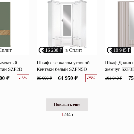
Сплит
16 238 ₽
в Сплит
18 945 ₽
ымчатый
Шкаф с зеркалом угловой
Шкаф Далия 
отан SZF2D
Кентаки белый SZFN5D
жемчуг SZF3
00 ₽
64 950 ₽
75
-15%
86 600 ₽
-25%
101 040 ₽
Показать еще
1
2
3
4
5