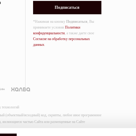
я
*Нажимая на кнопку
Подписаться
, Вы
принимаете условия
Политики
конфиденциальности
, а также даете свое
Согласие на обработку персональных
данных
.
х технологий
мный (объектный/исходный) код, скрипты, любое иное программное
лы, являющиеся частью Сайта или размещенные на Сайте