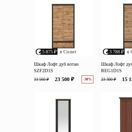
Перейти
Зеркала
Популяр
Полки
Вертикальн
зеркала
Матрасы
Комбиниров
матрасы
Прихожие
5 875 ₽
в Сплит
3 788 ₽
в 
Туалетные 
Освещение
Шкаф Лофт дуб вотан
Шкаф Лофт дуб
SZF2D1S
REG1D1S
Угловые ш
Декор
23 500 ₽
15 1
33 560 ₽
-30%
23 300 ₽