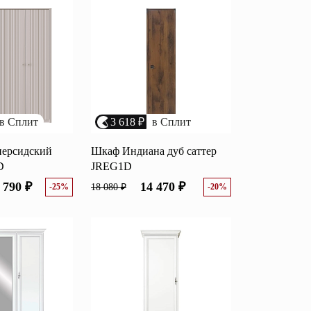
возрастанию цены
Перейти
размеру скидки
Открытые полки
Комбинированные
ные кровати
комоды
в Сплит
3 618 ₽
в Сплит
моды
Распашные шкафы
персидский
Шкаф Индиана дуб саттер
D
JREG1D
 тумбы
Прикроватные тумбы
 790 ₽
14 470 ₽
-25%
18 080 ₽
-20%