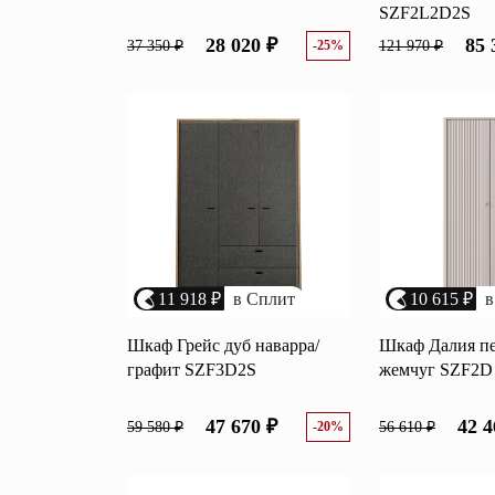
SZF2L2D2S
28 020 ₽
85 
37 350 ₽
-25%
121 970 ₽
11 918 ₽
в Сплит
10 615 ₽
в
Шкаф Грейс дуб наварра/
Шкаф Далия п
графит SZF3D2S
жемчуг SZF2D
47 670 ₽
42 4
59 580 ₽
-20%
56 610 ₽