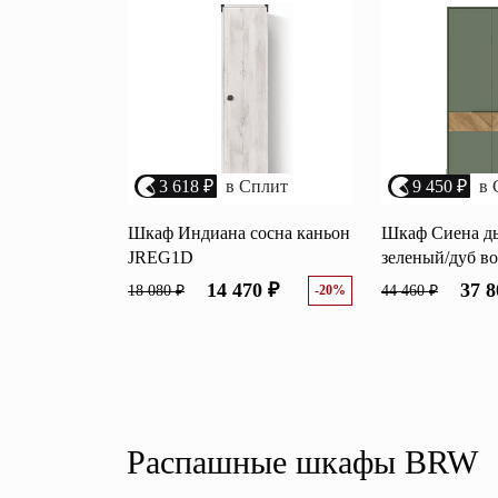
3 618 ₽
в Сплит
9 450 ₽
в 
Шкаф Индиана сосна каньон
Шкаф Сиена д
JREG1D
зеленый/дуб в
14 470 ₽
37 8
18 080 ₽
-20%
44 460 ₽
Распашные шкафы BRW