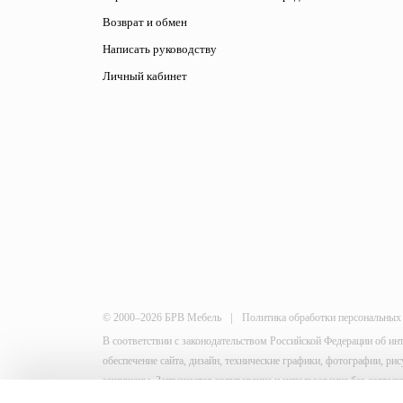
Возврат и обмен
Написать руководству
Личный кабинет
|
© 2000–2026 БРВ Мебель
Политика обработки персональных
В соответствии с законодательством Российской Федерации об ин
обеспечение сайта, дизайн, технические графики, фотографии, р
защищены. Запрещается копирование и использование без согласи