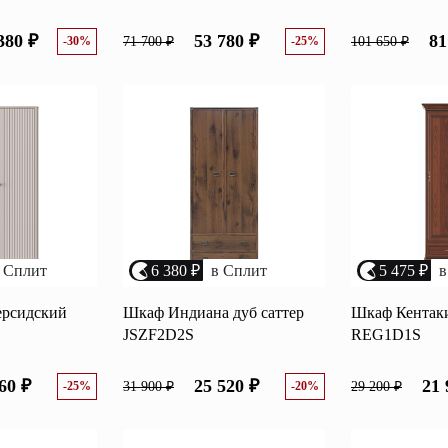
380 ₽
53 780 ₽
81
-30%
71 700 ₽
-25%
101 650 ₽
 Сплит
6 380 ₽
в Сплит
5 475 ₽
в
ерсидский
Шкаф Индиана дуб саттер
Шкаф Кентак
JSZF2D2S
REG1D1S
60 ₽
25 520 ₽
21 
-25%
31 900 ₽
-20%
29 200 ₽