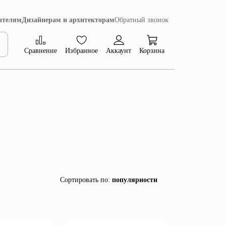
ателям
Дизайнерам и архитекторам
Обратный звонок
Сравнение
Избранное
Аккаунт
Корзина
Коллекция Сиена
Сортировать по
:
популярности
популярности
убыванию цены