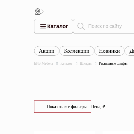
Каталог
Акции
Коллекции
Новинки
Д
Все това
Все товары
Все товары каталога
БРВ Мебель
Каталог
Шкафы
Распашные шкафы
Тумбы
Коллек
Шкафы
Витрины
Комоды
Показать все фильтры
Цена, ₽
Столы
От
До
Кровати