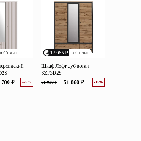
в Сплит
12 965 ₽
в Сплит
персидский
Шкаф Лофт дуб вотан
D2S
SZF3D2S
 780 ₽
51 860 ₽
-25%
61 010 ₽
-15%