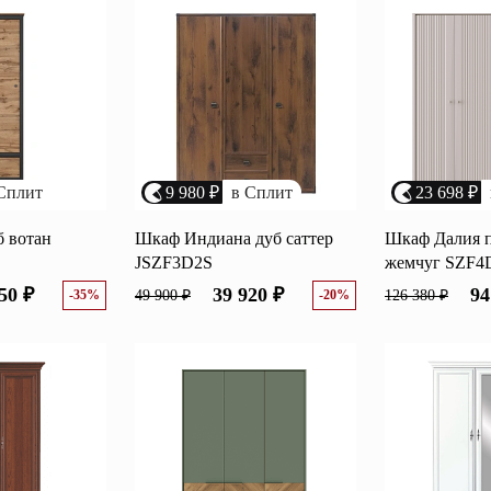
Перейти
ные категории
ые
Комплекты прихожих
Вешалки
анные
Письменные столы
Двуспаль
Сплит
9 980 ₽
в Сплит
23 698 ₽
столы
Шкафы-витрины
Узкие ко
 вотан
Шкаф Индиана дуб саттер
Шкаф Далия 
Трехстворчатые
JSZF3D2S
жемчуг SZF4
кафы
Обувные
шкафы
50 ₽
39 920 ₽
94
-35%
49 900 ₽
-20%
126 380 ₽