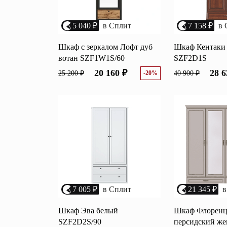
5 040 ₽
в Сплит
7 158 ₽
в 
Шкаф с зеркалом Лофт дуб
Шкаф Кентаки
вотан SZF1W1S/60
SZF2D1S
20 160 ₽
28 6
25 200 ₽
-20%
40 900 ₽
7 005 ₽
в Сплит
21 345 ₽
в
Шкаф Эва белый
Шкаф Флоренц
SZF2D2S/90
персидский же