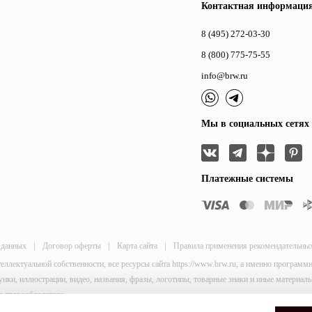
Контактная информаци
8 (495) 272-03-30
8 (800) 775-75-55
info@brw.ru
Мы в социальных сетях
Платежные системы
|
|
|
 данных
Договор оферты
Карта сайта
Правила применения рекомендательны
теллектуальной собственности, все ресурсы сайта https://www.brw.ru, а именно програм
исунки, иллюстрации, видео, названия, фразы, логотипы, товарные знаки и иные материа
я правообладателя.