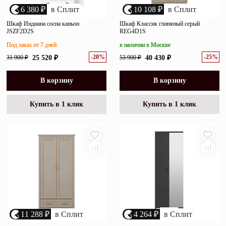
6 380 ₽
в Сплит
10 108 ₽
в Сплит
Шкаф Индиана сосна каньон
Шкаф Классик глиняный серый
JSZF2D2S
REG4D1S
Под заказ от 7 дней
в наличии в Москве
-20%
-25%
31 900 ₽
25 520 ₽
53 900 ₽
40 430 ₽
В корзину
В корзину
Купить в 1 клик
Купить в 1 клик
11 288 ₽
в Сплит
4 264 ₽
в Сплит