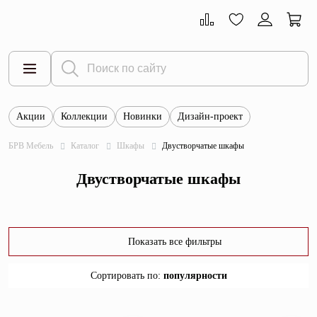
Акции
Коллекции
Новинки
Дизайн-проект
Все товары
БРВ Мебель
Каталог
Шкафы
Двустворчатые шкафы
Тумбы
Двустворчатые шкафы
Шкафы
Витрины
Комоды
Показать все фильтры
Столы
Сортировать по
:
популярности
Кровати
популярности