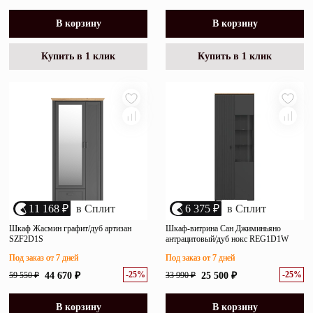
В корзину
В корзину
Купить в 1 клик
Купить в 1 клик
11 168 ₽
в Сплит
6 375 ₽
в Сплит
Шкаф Жасмин графит/дуб артизан
Шкаф-витрина Сан Джиминьяно
SZF2D1S
антрацитовый/дуб нокс REG1D1W
Под заказ от 7 дней
Под заказ от 7 дней
-25%
-25%
59 550 ₽
44 670 ₽
33 990 ₽
25 500 ₽
В корзину
В корзину