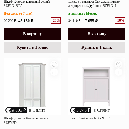
Шкаф Классик глиняный серый
Шкаф с зеркалом Сан Джиминьяно
SZF2D1S/95
антрацитовый/дуб нокс SZF1D1L
Под заказ от 7 дней
в наличии в Москве
-25%
-50%
60 200 ₽
45 150 ₽
34 110 ₽
17 055 ₽
В корзину
В корзину
Купить в 1 клик
Купить в 1 клик
9 805 ₽
в Сплит
3 745 ₽
в Сплит
Шкаф угловой Кентаки белый
Шкаф Эва белый REG2D/125
SZFN2D