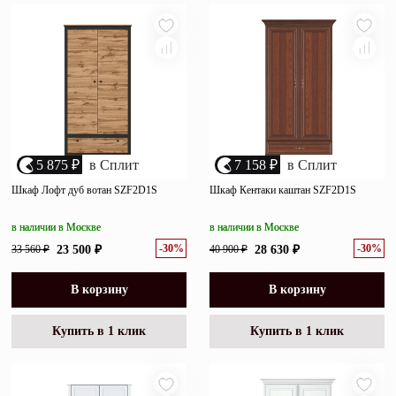
убыванию цены
Зеркала
возрастанию цены
Полки
размеру скидки
Матрасы
Прихожие
5 875 ₽
в Сплит
7 158 ₽
в Сплит
Освещение
Шкаф Лофт дуб вотан SZF2D1S
Шкаф Кентаки каштан SZF2D1S
Декор
в наличии в Москве
в наличии в Москве
-30%
-30%
33 560 ₽
23 500 ₽
40 900 ₽
28 630 ₽
О нас
Наши салоны
Покупателям
В корзину
В корзину
Дизайнерам и архитекторам
Обратный звонок
Купить в 1 клик
Купить в 1 клик