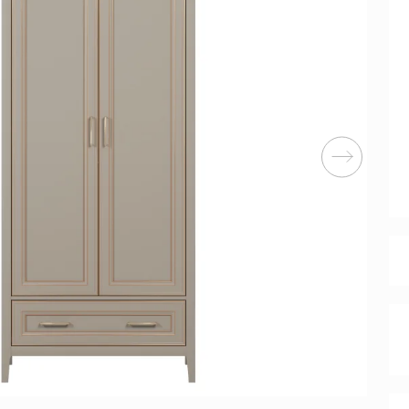
Перейти
ные категории
ые
Комплекты прихожих
Вешалки
анные
Письменные столы
Двуспаль
столы
Шкафы-витрины
Узкие ко
Трехстворчатые
кафы
Обувные
шкафы