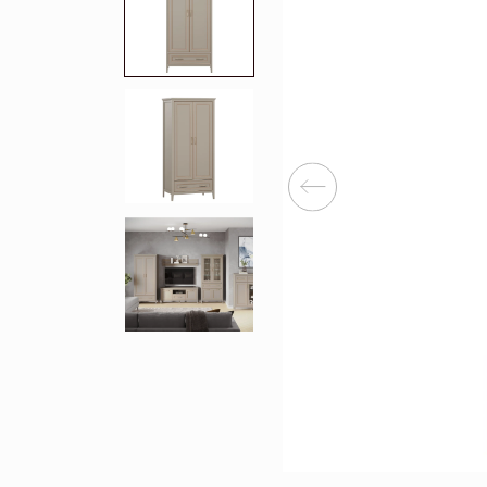
Перейти
Зеркала
Популяр
Полки
Вертикальн
зеркала
Матрасы
Комбиниров
матрасы
Прихожие
Туалетные 
Освещение
Угловые ш
Декор