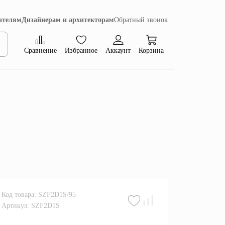
ателям
Дизайнерам и архитекторам
Обратный звонок
Сравнение
Избранное
Аккаунт
Корзина
Коллекция Сиена
Код товара: SZF2D1S/95
Артикул: SZF2D1S