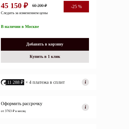
45 150 ₽
60 200 ₽
-25 %
Перейти
Следить за изменением цены
В наличии в Москве
Открытые полки
Комбинированные
Добавить в корзину
ные кровати
комоды
Купить в 1 клик
моды
Распашные шкафы
 тумбы
Прикроватные тумбы
11 288 ₽
× 4 платежа в сплит
Оформить рассрочку
от 3763 ₽ в месяц