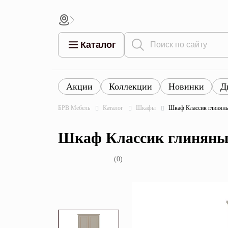
Каталог
Акции
Коллекции
Новинки
Д
Все това
Все товары
Все товары каталога
БРВ Мебель
Каталог
Шкафы
Шкаф Классик глинян
Тумбы
Коллек
Шкаф Классик глиняны
Шкафы
Витрины
(0)
Комоды
Столы
Кровати