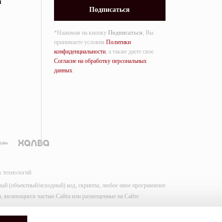
я
*Нажимая на кнопку
Подписаться
, Вы
принимаете условия
Политики
конфиденциальности
, а также даете свое
Согласие на обработку персональных
данных
.
х технологий
мный (объектный/исходный) код, скрипты, любое иное программное
лы, являющиеся частью Сайта или размещенные на Сайте