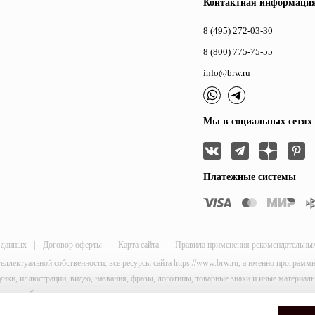
Контактная информаци
8 (495) 272-03-30
8 (800) 775-75-55
info@brw.ru
Мы в социальных сетях
Платежные системы
|
|
|
 данных
Договор оферты
Карта сайта
Правила применения рекомендательны
теллектуальной собственности, все ресурсы сайта https://www.brw.ru, а именно програм
исунки, иллюстрации, видео, названия, фразы, логотипы, товарные знаки и иные материа
я правообладателя.
and
Terms of Service
apply.