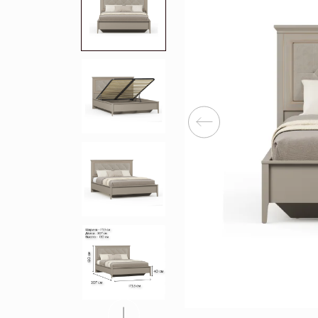
Перейти
Зеркала
Популяр
Полки
Вертикальн
зеркала
Матрасы
Комбиниров
матрасы
Прихожие
Туалетные 
Освещение
Угловые ш
Декор