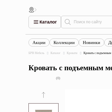
Каталог
Акции
Коллекции
Новинки
Д
Все това
Все товары
Все товары каталога
БРВ Мебель
Каталог
Кровати
Кровать с подъемным
Тумбы
Коллек
Кровать с подъемным м
Шкафы
Витрины
(0)
Комоды
Столы
Кровати