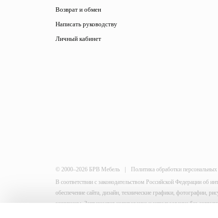
Возврат и обмен
Написать руководству
Личный кабинет
|
© 2000–2026 БРВ Мебель
Политика обработки персональных
В соответствии с законодательством Российской Федерации об ин
обеспечение сайта, дизайн, технические графики, фотографии, р
защищены. Запрещается копирование и использование без согласи
This site is protected by reCAPTCHA and the Google
Privacy Policy