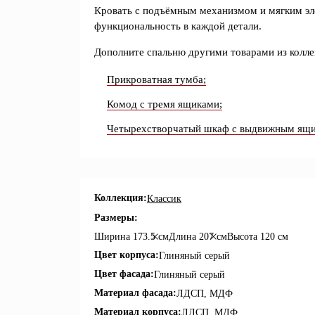
Кровать с подъёмным механизмом и мягким эл
функциональность в каждой детали.
Дополните спальню другими товарами из коллек
Прикроватная тумба;
Комод с тремя ящиками;
Четырехстворчатый шкаф с выдвижным ящик
Коллекция:
Классик
Размеры:
Ширина
173.5 см
Длина
207 см
Высота
120 см
Цвет корпуса:
Глиняный серый
Цвет фасада:
Глиняный серый
Материал фасада:
ЛДСП, МДФ
Материал корпуса:
ЛДСП, МДФ