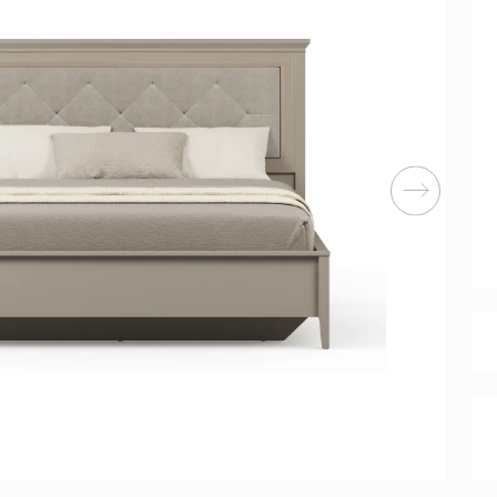
Перейти
ные категории
ые
Комплекты прихожих
Вешалки
анные
Письменные столы
Двуспаль
столы
Шкафы-витрины
Узкие ко
Трехстворчатые
кафы
Обувные
шкафы