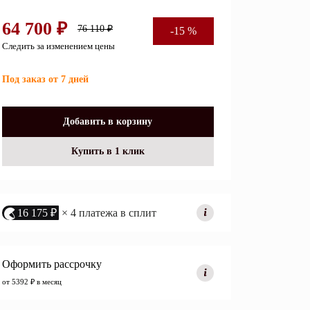
Перейти
64 700 ₽
76 110 ₽
-15 %
Следить за изменением цены
Открытые полки
Под заказ от 7 дней
Комбинированные
ные кровати
комоды
Добавить в корзину
моды
Распашные шкафы
Купить в 1 клик
 тумбы
Прикроватные тумбы
16 175 ₽
× 4 платежа в сплит
Оформить рассрочку
от 5392 ₽ в месяц