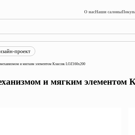
О нас
Наши салоны
Покуп
изайн-проект
ры
 механизмом и мягким элементом Классик LOZ160x200
ция Лофт
Коллекция Далия
еханизмом и мягким элементом 