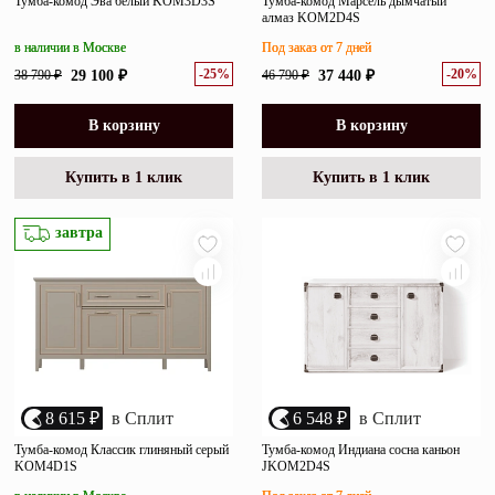
Тумба-комод Эва белый KOM3D3S
Тумба-комод Марсель дымчатый
алмаз KOM2D4S
в наличии в Москве
Под заказ от 7 дней
-25%
-20%
38 790 ₽
29 100 ₽
46 790 ₽
37 440 ₽
В корзину
В корзину
Купить в 1 клик
Купить в 1 клик
завтра
8 615 ₽
в Сплит
6 548 ₽
в Сплит
Тумба-комод Классик глиняный серый
Тумба-комод Индиана сосна каньон
KOM4D1S
JKOM2D4S