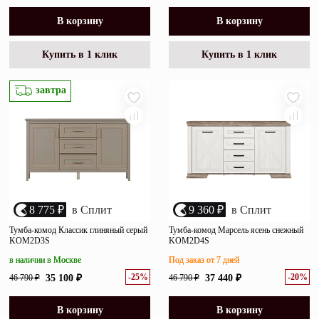
В корзину
В корзину
Купить в 1 клик
Купить в 1 клик
завтра
8 775 ₽
в Сплит
9 360 ₽
в Сплит
Тумба-комод Классик глиняный серый
Тумба-комод Марсель ясень снежный
KOM2D3S
KOM2D4S
в наличии в Москве
Под заказ от 7 дней
-25%
-20%
46 790 ₽
35 100 ₽
46 790 ₽
37 440 ₽
В корзину
В корзину