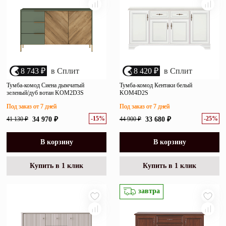
8 743 ₽
в Сплит
8 420 ₽
в Сплит
Тумба-комод Сиена дымчатый
Тумба-комод Кентаки белый
зеленый/дуб вотан KOM2D3S
KOM4D2S
Под заказ от 7 дней
Под заказ от 7 дней
-15%
-25%
41 130 ₽
34 970 ₽
44 900 ₽
33 680 ₽
В корзину
В корзину
Купить в 1 клик
Купить в 1 клик
завтра