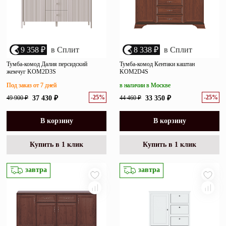
9 358 ₽
в Сплит
8 338 ₽
в Сплит
Тумба-комод Далия персидский
Тумба-комод Кентаки каштан
жемчуг KOM2D3S
KOM2D4S
Под заказ от 7 дней
в наличии в Москве
-25%
-25%
49 900 ₽
37 430 ₽
44 460 ₽
33 350 ₽
В корзину
В корзину
Купить в 1 клик
Купить в 1 клик
завтра
завтра