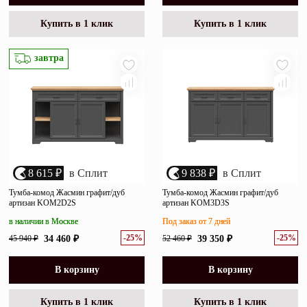
Купить в 1 клик
Купить в 1 клик
завтра
8 615 ₽
в Сплит
9 838 ₽
в Сплит
Тумба-комод Жасмин графит/дуб
Тумба-комод Жасмин графит/дуб
артизан KOM2D2S
артизан KOM3D3S
в наличии в Москве
Под заказ от 7 дней
-25%
-25%
45 940 ₽
34 460 ₽
52 460 ₽
39 350 ₽
В корзину
В корзину
Купить в 1 клик
Купить в 1 клик