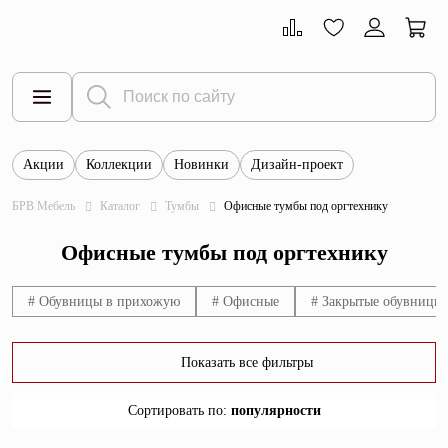
Акции
Коллекции
Новинки
Дизайн-проект
Все товары
БРВ Мебель
Каталог
Тумбы
Офисные тумбы под оргтехнику
Тумбы
Офисные тумбы под оргтехнику
Шкафы
Витрины
# Обувницы в прихожую
# Офисные
# Закрытые обувницы
Комоды
Показать все фильтры
Столы
Сортировать по
:
популярности
Кровати