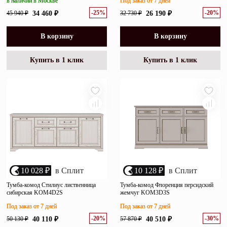
в наличии в Москве
Под заказ от 7 дней
-25%
-20%
45 940 ₽
34 460 ₽
32 730 ₽
26 190 ₽
В корзину
В корзину
Купить в 1 клик
Купить в 1 клик
10 028 ₽
в Сплит
10 128 ₽
в Сплит
Тумба-комод Стилиус лиственница
Тумба-комод Флоренция персидский
сибирская KOM4D2S
жемчуг KOM3D3S
Под заказ от 7 дней
Под заказ от 7 дней
-20%
-30%
50 130 ₽
40 110 ₽
57 870 ₽
40 510 ₽