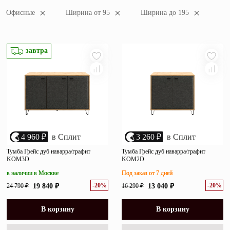
популярности
Зеркала
Офисные
Ширина от 95
Ширина до 195
убыванию цены
возрастанию цены
Полки
размеру скидки
завтра
Матрасы
Прихожие
Освещение
Декор
4 960 ₽
в Сплит
3 260 ₽
в Сплит
О нас
Тумба Грейс дуб наварра/графит
Тумба Грейс дуб наварра/графит
Наши салоны
KOM3D
KOM2D
Покупателям
в наличии в Москве
Под заказ от 7 дней
Дизайнерам и архитекторам
Обратный звонок
-20%
-20%
24 790 ₽
19 840 ₽
16 290 ₽
13 040 ₽
В корзину
В корзину