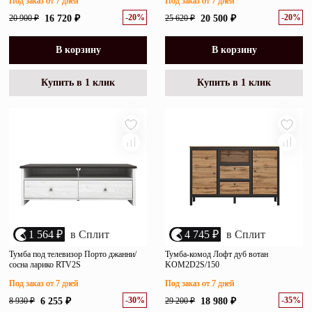
Под заказ от 7 дней
Под заказ от 7 дней
-20%
-20%
20 900 ₽
16 720 ₽
25 620 ₽
20 500 ₽
В корзину
В корзину
Купить в 1 клик
Купить в 1 клик
1 564 ₽
в Сплит
4 745 ₽
в Сплит
Тумба под телевизор Порто джанни/
Тумба-комод Лофт дуб вотан
сосна ларико RTV2S
KOM2D2S/150
Под заказ от 7 дней
Под заказ от 7 дней
-30%
-35%
8 930 ₽
6 255 ₽
29 200 ₽
18 980 ₽