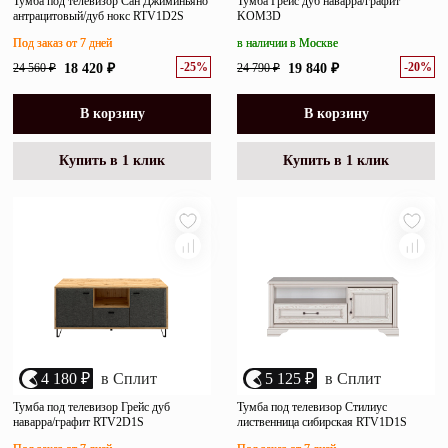
Тумба под телевизор Сан Джиминьяно
Тумба Грейс дуб наварра/графит
антрацитовый/дуб нокс RTV1D2S
KOM3D
Под заказ от 7 дней
в наличии в Москве
-25%
-20%
24 560 ₽
18 420 ₽
24 790 ₽
19 840 ₽
В корзину
В корзину
Купить в 1 клик
Купить в 1 клик
4 180 ₽
в Сплит
5 125 ₽
в Сплит
Тумба под телевизор Грейс дуб
Тумба под телевизор Стилиус
наварра/графит RTV2D1S
лиственница сибирская RTV1D1S