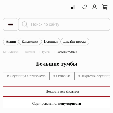
Акции
Коллекции
Новинки
Дизайн-проект
Все товары
БРВ Мебель
Каталог
Тумбы
Большие тумбы
Тумбы
Большие тумбы
Шкафы
Витрины
# Обувницы в прихожую
# Офисные
# Закрытые обувницы
Комоды
Показать все фильтры
Столы
Сортировать по
:
популярности
Кровати