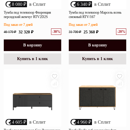
8 080 ₽
в Сплит
6 340 ₽
в Сплит
Тумба под телевизор Флоренция
Тумба под телевизор Марсель ясень
персидский жемчуг RTV2D2S
снежный RTV/167
Под заказ от 7 дней
Под заказ от 7 дней
-30%
-20%
46 170 ₽
32 320 ₽
31 700 ₽
25 360 ₽
В корзину
В корзину
Купить в 1 клик
Купить в 1 клик
4 605 ₽
в Сплит
4 960 ₽
в Сплит