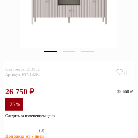
Зеркала
Полки
Матрасы
Прихожие
Освещение
Код товара: 213832
Декор
Артикул: RTV1S2K
О нас
26 750 ₽
35 660 ₽
Наши салоны
Покупателям
-25 %
Дизайнерам и архитекторам
Обратный звонок
Следить за изменением цены
(0)
Под заказ от 7 дней