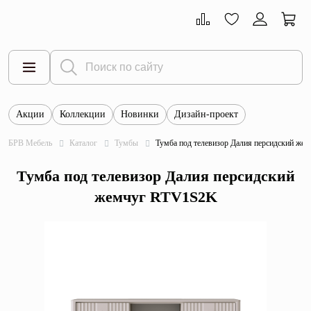
Акции
Коллекции
Новинки
Дизайн-проект
Все товары
БРВ Мебель
Каталог
Тумбы
Тумба под телевизор Далия персидский ж
Тумбы
Тумба под телевизор Далия персидский
Шкафы
жемчуг RTV1S2K
Витрины
Комоды
Столы
Кровати