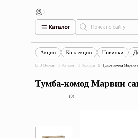
Каталог
Акции
Коллекции
Новинки
Д
Все това
Все товары
Все товары каталога
БРВ Мебель
Каталог
Комоды
Тумба-комод Марвин с
Тумбы
Коллек
Тумба-комод Марвин са
Шкафы
Витрины
(0)
Комоды
Столы
Кровати