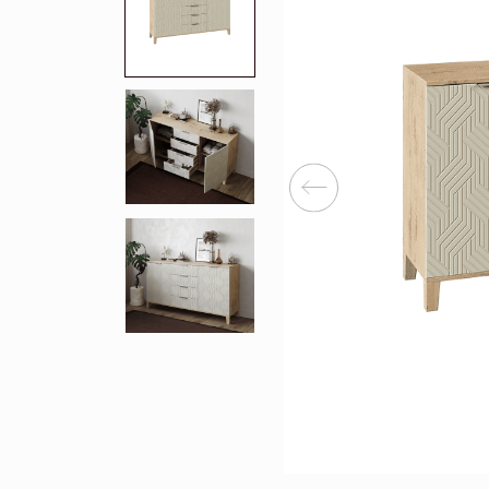
Перейти
Зеркала
Популяр
Полки
Вертикальн
зеркала
Матрасы
Комбиниров
матрасы
Прихожие
Туалетные 
Освещение
Угловые ш
Декор