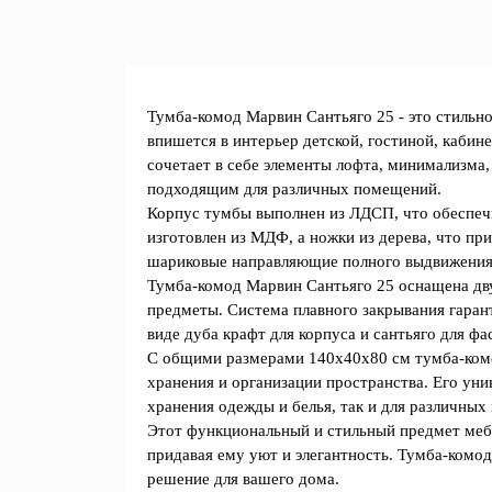
Тумба-комод Марвин Сантьяго 25 - это стильн
впишется в интерьер детской, гостиной, кабин
сочетает в себе элементы лофта, минимализма,
подходящим для различных помещений.
Корпус тумбы выполнен из ЛДСП, что обеспечи
изготовлен из МДФ, а ножки из дерева, что пр
шариковые направляющие полного выдвижения 
Тумба-комод Марвин Сантьяго 25 оснащена дв
предметы. Система плавного закрывания гаран
виде дуба крафт для корпуса и сантьяго для ф
С общими размерами 140x40x80 см тумба-комо
хранения и организации пространства. Его унив
хранения одежды и белья, так и для различных
Этот функциональный и стильный предмет меб
придавая ему уют и элегантность. Тумба-комод
решение для вашего дома.