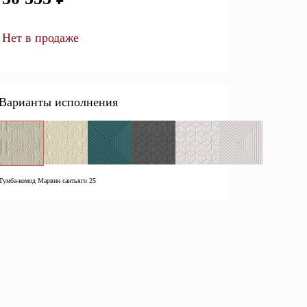
Перейти
Нет в продаже
Открытые полки
Комбинированные
Варианты исполнения
ные кровати
комоды
моды
Распашные шкафы
 тумбы
Прикроватные тумбы
Тумба-комод Марвин сантьяго 25