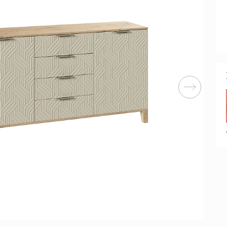
Перейти
ные категории
ые
Комплекты прихожих
Вешалки
анные
Письменные столы
Двуспаль
столы
Шкафы-витрины
Узкие ко
Трехстворчатые
кафы
Обувные
шкафы