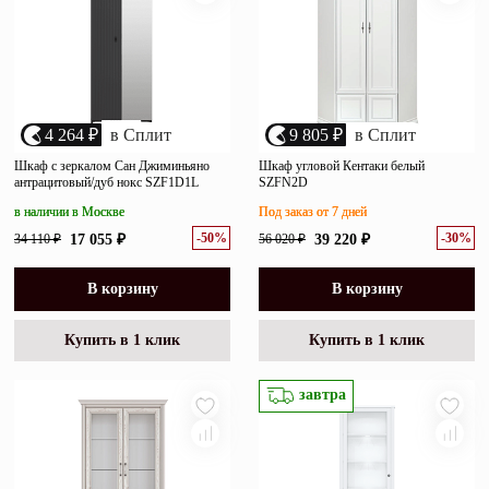
4 264 ₽
в Сплит
9 805 ₽
в Сплит
Шкаф с зеркалом Сан Джиминьяно
Шкаф угловой Кентаки белый
антрацитовый/дуб нокс SZF1D1L
SZFN2D
в наличии в Москве
Под заказ от 7 дней
-50%
-30%
34 110 ₽
17 055 ₽
56 020 ₽
39 220 ₽
В корзину
В корзину
Купить в 1 клик
Купить в 1 клик
завтра