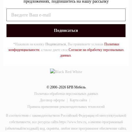
предложениях, подпишитесь на нашу рассылку
*Нажимая на кнопку
Подписаться
, Вы принимаете условия
Политики
конфиденциальности
, а также даете свое
Согласие на обработку персональных
данных
.
© 2000–2026 БРВ Мебель
Политика обработки персональных данных
Договор оферты
|
Карта сайта
|
Правила применения рекомендательных технологий
В соответствии с законодательством Российской Федерации об интеллектуальной
собственности, все ресурсы сайта https://www.brw.ru, а именно программный
(объектный/исходный) код, скрипты, любое иное программное обеспечение сайта,