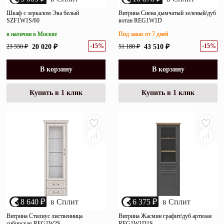
Шкаф с зеркалом Эва белый
Витрина Сиена дымчатый зеленый/дуб
SZF1W1S/60
вотан REG1W1D
в наличии в Москве
Под заказ от 7 дней
-15%
-15%
23 550 ₽
20 020 ₽
51 180 ₽
43 510 ₽
В корзину
В корзину
Купить в 1 клик
Купить в 1 клик
8 640 ₽
в Сплит
6 375 ₽
в Сплит
Витрина Стилиус лиственница
Витрина Жасмин графит/дуб артизан
сибирская REG1W2S
REG1W1D1S