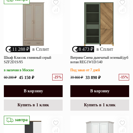
11 288 ₽
в Сплит
8 473 ₽
в Сплит
Шкаф Классик глиняный серый
Витрина Сиена дымчатый зеленый/дуб
SZF2D1S/95
вотан REG1W1D/140
в наличии в Москве
Под заказ от 7 дней
-25%
-15%
60 200 ₽
45 150 ₽
39 860 ₽
33 890 ₽
В корзину
В корзину
Купить в 1 клик
Купить в 1 клик
завтра