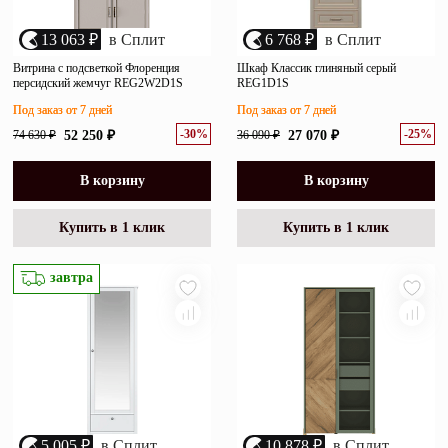
13 063 ₽
в Сплит
6 768 ₽
в Сплит
Витрина с подсветкой Флоренция
Шкаф Классик глиняный серый
персидский жемчуг REG2W2D1S
REG1D1S
Под заказ от 7 дней
Под заказ от 7 дней
-30%
-25%
74 630 ₽
52 250 ₽
36 090 ₽
27 070 ₽
В корзину
В корзину
Купить в 1 клик
Купить в 1 клик
завтра
5 005 ₽
в Сплит
10 878 ₽
в Сплит