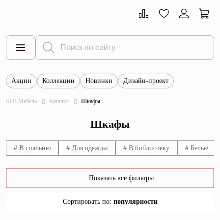
Акции
Коллекции
Новинки
Дизайн-проект
Все товары
БРВ Мебель
Каталог
Шкафы
Тумбы
Шкафы
Шкафы
Витрины
# В спальню
# Для одежды
# В библиотеку
# Белые
Комоды
Показать все фильтры
Столы
Сортировать по
:
популярности
Кровати