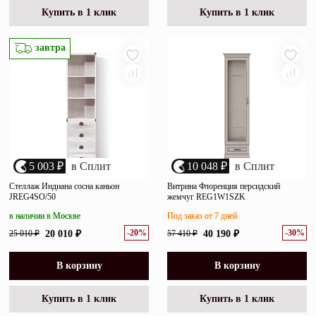
Купить в 1 клик
Купить в 1 клик
завтра
5 003 ₽
в Сплит
10 048 ₽
в Сплит
Стеллаж Индиана сосна каньон
Витрина Флоренция персидский
JREG4SO/50
жемчуг REG1W1SZK
в наличии в Москве
Под заказ от 7 дней
-20%
-30%
25 010 ₽
20 010 ₽
57 410 ₽
40 190 ₽
В корзину
В корзину
Купить в 1 клик
Купить в 1 клик