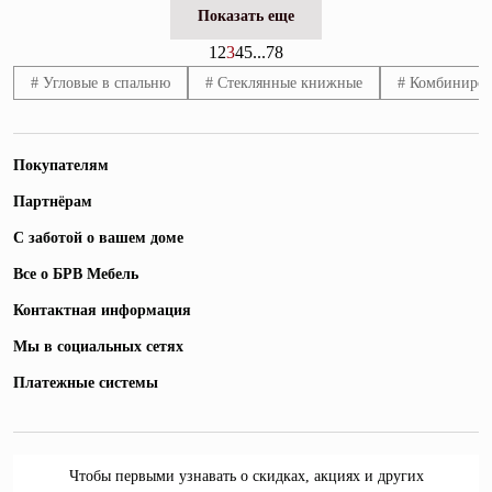
Показать еще
1
2
3
4
5
...
7
8
# Угловые в спальню
# Стеклянные книжные
# Комбиниро
Покупателям
Партнёрам
С заботой о вашем доме
Все о БРВ Мебель
Контактная информация
Мы в социальных сетях
Платежные системы
Чтобы первыми узнавать о скидках, акциях и других