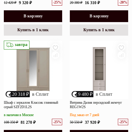
-25%
-20%
12 420 ₽
9 320 ₽
20 380 ₽
16 310 ₽
В корзину
В корзину
Купить в 1 клик
Купить в 1 клик
завтра
20 318 ₽
в Сплит
9 480 ₽
в Сплит
Шкаф с зеркалом Классик глиняный
Витрина Далия персидский жемчуг
серый SZF2D1L2S
REG1W2S
в наличии в Москве
Под заказ от 7 дней
-25%
-25%
108 350 ₽
81 270 ₽
50 550 ₽
37 920 ₽