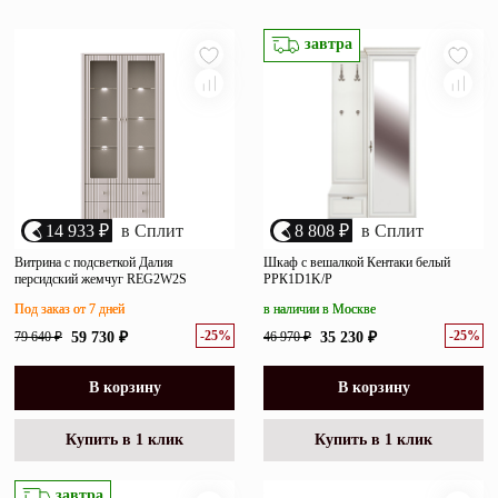
популярности
Зеркала
убыванию цены
завтра
возрастанию цены
Полки
размеру скидки
Матрасы
Прихожие
Освещение
14 933 ₽
в Сплит
8 808 ₽
в Сплит
Декор
Витрина с подсветкой Далия
Шкаф с вешалкой Кентаки белый
персидский жемчуг REG2W2S
РРК1D1K/P
Под заказ от 7 дней
в наличии в Москве
О нас
-25%
-25%
79 640 ₽
59 730 ₽
46 970 ₽
35 230 ₽
Наши салоны
Покупателям
Дизайнерам и архитекторам
В корзину
В корзину
Обратный звонок
Купить в 1 клик
Купить в 1 клик
завтра