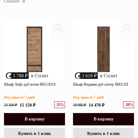
Спальня
убыванию цены
Зеркала
возрастанию цены
Полки
размеру скидки
Матрасы
Прихожие
Освещение
Декор
3 788 ₽
в Сплит
3 618 ₽
в Сплит
Шкаф Лофт дуб вотан REG1D1S
Шкаф Индиана дуб саттер JREG1D
О нас
Наши салоны
Под заказ от 7 дней
Под заказ от 7 дней
Покупателям
-35%
-20%
23 300 ₽
15 150 ₽
18 080 ₽
14 470 ₽
Дизайнерам и архитекторам
Обратный звонок
В корзину
В корзину
Купить в 1 клик
Купить в 1 клик