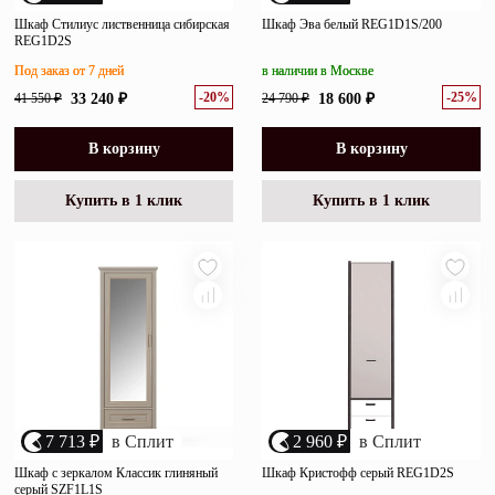
Шкаф Стилиус лиственница сибирская
Шкаф Эва белый REG1D1S/200
REG1D2S
Под заказ от 7 дней
в наличии в Москве
-20%
-25%
41 550 ₽
33 240 ₽
24 790 ₽
18 600 ₽
В корзину
В корзину
Купить в 1 клик
Купить в 1 клик
7 713 ₽
в Сплит
2 960 ₽
в Сплит
Шкаф с зеркалом Классик глиняный
Шкаф Кристофф серый REG1D2S
серый SZF1L1S