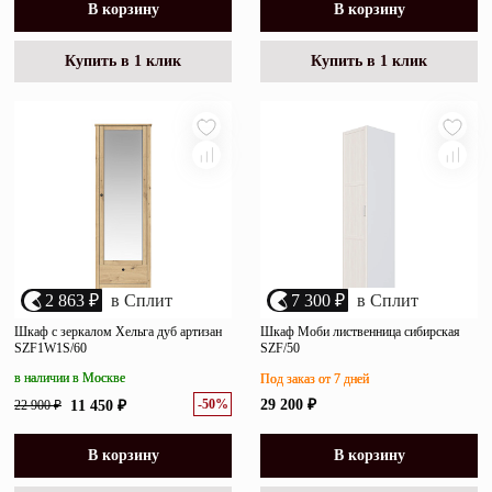
В корзину
В корзину
Купить в 1 клик
Купить в 1 клик
2 863 ₽
в Сплит
7 300 ₽
в Сплит
Шкаф с зеркалом Хельга дуб артизан
Шкаф Моби лиственница сибирская
SZF1W1S/60
SZF/50
в наличии в Москве
Под заказ от 7 дней
-50%
29 200 ₽
22 900 ₽
11 450 ₽
В корзину
В корзину