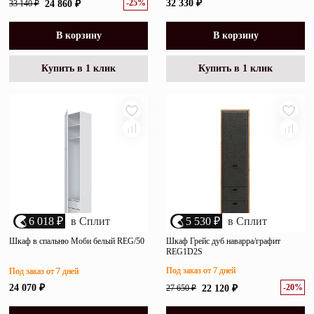
-25%
32 330 ₽
33 140 ₽
24 860 ₽
В корзину
В корзину
Купить в 1 клик
Купить в 1 клик
6 018 ₽
в Сплит
5 530 ₽
в Сплит
Шкаф в спальню Моби белый REG/50
Шкаф Грейс дуб наварра/графит
REG1D2S
Под заказ от 7 дней
Под заказ от 7 дней
-20%
24 070 ₽
27 650 ₽
22 120 ₽