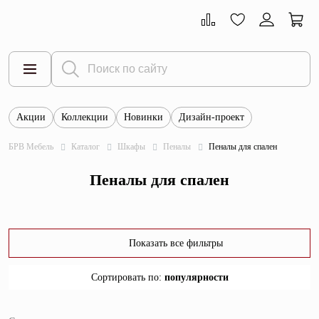
Акции
Коллекции
Новинки
Дизайн-проект
Все товары
БРВ Мебель
Каталог
Шкафы
Пеналы
Пеналы для спален
Тумбы
Пеналы для спален
Шкафы
Витрины
Комоды
Показать все фильтры
Столы
Сортировать по
:
популярности
Кровати
популярности