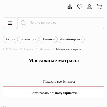
Акции
Коллекции
Новинки
Дизайн-проект
Все товары
БРВ Мебель
Каталог
Матрасы
Массажные матрасы
Тумбы
Массажные матрасы
Шкафы
Витрины
Комоды
Показать все фильтры
Столы
Сортировать по
:
популярности
Кровати
популярности