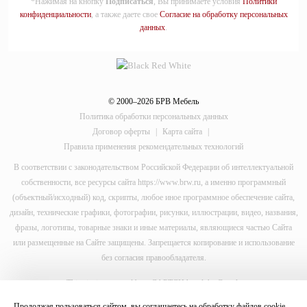
*Нажимая на кнопку
Подписаться
, Вы принимаете условия
Политики
конфиденциальности
, а также даете свое
Согласие на обработку персональных
данных
.
© 2000–2026 БРВ Мебель
Политика обработки персональных данных
Договор оферты
|
Карта сайта
|
Правила применения рекомендательных технологий
В соответствии с законодательством Российской Федерации об интеллектуальной
собственности, все ресурсы сайта https://www.brw.ru, а именно программный
(объектный/исходный) код, скрипты, любое иное программное обеспечение сайта,
дизайн, технические графики, фотографии, рисунки, иллюстрации, видео, названия,
фразы, логотипы, товарные знаки и иные материалы, являющиеся частью Сайта
или размещенные на Сайте защищены. Запрещается копирование и использование
без согласия правообладателя.
This site is protected by reCAPTCHA and the Google
Privacy Policy
Продолжая пользоваться сайтом, вы соглашаетесь на обработку файлов
cookie
.