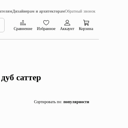
ателям
Дизайнерам и архитекторам
Обратный звонок
Сравнение
Избранное
Аккаунт
Корзина
Коллекция Сиена
дуб саттер
Сортировать по
:
популярности
популярности
убыванию цены