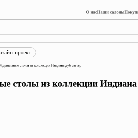
О нас
Наши салоны
Покуп
изайн-проект
ры
Журнальные столы из коллекции Индиана дуб саттер
ция Лофт
Коллекция Далия
е столы из коллекции Индиана 