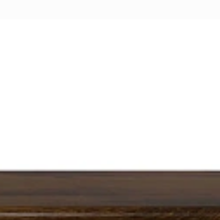
Перейти
ные категории
ые
Комплекты прихожих
Вешалки
анные
Письменные столы
Двуспаль
столы
Шкафы-витрины
Узкие ко
Трехстворчатые
кафы
Обувные
шкафы