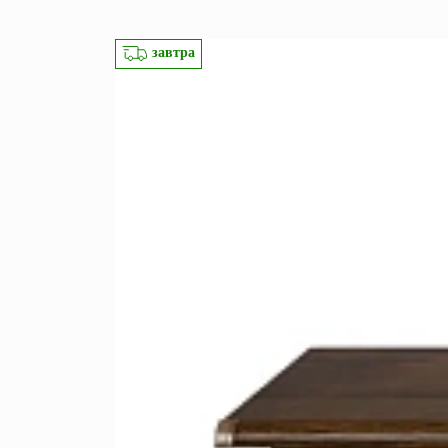
Перейти
Зеркала
завтра
Популяр
Полки
Вертикальн
зеркала
Матрасы
Комбиниров
матрасы
Прихожие
Туалетные 
Освещение
Угловые ш
Декор