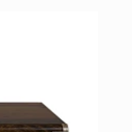
возрастанию цены
Перейти
размеру скидки
Открытые полки
Комбинированные
ные кровати
комоды
моды
Распашные шкафы
 тумбы
Прикроватные тумбы