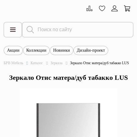
Акции
Коллекции
Новинки
Дизайн-проект
Все товары
БРВ Мебель
Каталог
Зеркала
Зеркало Отис матера/дуб табакко LUS
Тумбы
Зеркало Отис матера/дуб табакко LUS
Шкафы
Витрины
Комоды
Столы
Кровати